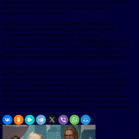
миру, чтобы гарантировать нашим пользователям доступ к
инновационной платформе с наивысшим уровнем
нормативного обеспечения».
Bybit активно инвестирует в развитие европейского
направления. Компания планирует нанять более 100
специалистов в Вене и расширить локальные
услуги. «Получение лицензии MiCAR демонстрирует нашу
приверженность соблюдению требований и прозрачности в
соответствии с высокими европейскими стандартами », —
уверена генеральный директор Bybit Europe Мазурка Зенг.
«Вена стала домом для Bybit Europe . Мы гордимся
возможностью развивать прогрессивную финансовую
экосистему Австрии, инвестируя в таланты и инновации.
Наша цель — укрепить местное криптосообщество. Через
Blockchain for Good Alliance ( BGA ) мы будем активно
сотрудничать с региональными университетами, готовить
новое поколение блокчейн-специалистов и исследовать
практическое применение технологии», — добавил Мазурка.