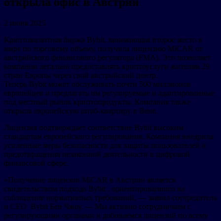
открыла офис в Австрии
2 июня 2025
Криптовалютная биржа Bybit, занимающая второе место в
мире по торговому объему, получила лицензию MiCAR от
австрийского финансового регулятора (FMA). Это позволяет
компании легально предоставлять криптоуслуги жителям 29
стран Европы через свой австрийский центр.
Теперь Bybit может обслуживать почти 500 миллионов
европейцев и предлагать им регулируемые и адаптированные
под местный рынок криптопродукты. Компания также
открыла европейскую штаб-квартиру в Вене.
Лицензия подтверждает соответствие Bybit высоким
стандартам европейского регулирования. Компания внедрила
усиленные меры безопасности для защиты пользователей и
предотвращения незаконной деятельности в цифровой
финансовой сфере.
«Получение лицензии MiCAR в Австрии является
свидетельством подхода Bybit , ориентированного на
соблюдение нормативных требований, — заявил соучредитель
и CEO Bybit Бен Чжоу. — Мы активно сотрудничаем с
регулирующими органами и добиваемся лицензий по всему