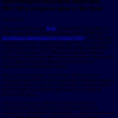
криптобиржа получила лицензию
MiCAR и открыла офис в Австрии
30 мая 2025
Криптовалютная биржа
Bybit
, занимающая второе место в
мире по торговому объему, получила лицензию MiCAR от
австрийского финансового регулятора (FMA)
. Это позволяет
компании легально предоставлять криптоуслуги жителям 29
стран Европы через свой австрийский центр. Теперь Bybit
может обслуживать почти 500 миллионов европейцев и
предлагать им регулируемые и адаптированные под местный
рынок криптопродукты. Компания также открыла
европейскую штаб-квартиру в Вене.
Лицензия подтверждает соответствие Bybit высоким
стандартам европейского регулирования. Компания внедрила
усиленные меры безопасности для защиты пользователей и
предотвращения незаконной деятельности в цифровой
финансовой сфере.
«Получение лицензии MiCAR в Австрии является
свидетельством подхода Bybit, ориентированного на
соблюдение нормативных требований, — заявил соучредитель
и CEO Bybit Бен Чжоу. — Мы активно сотрудничаем с