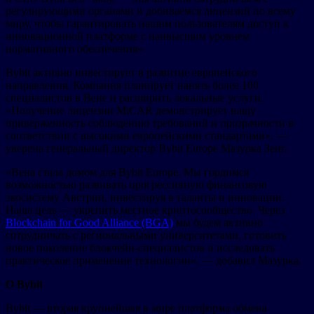
регулирующими органами и добиваемся лицензий по всему
миру, чтобы гарантировать нашим пользователям доступ к
инновационной платформе с наивысшим уровнем
нормативного обеспечения».
Bybit активно инвестирует в развитие европейского
направления. Компания планирует нанять более 100
специалистов в Вене и расширить локальные услуги.
«Получение лицензии MiCAR демонстрирует нашу
приверженность соблюдению требований и прозрачности в
соответствии с высокими европейскими стандартами», —
уверена генеральный директор Bybit Europe Мазурка Зенг.
«Вена стала домом для Bybit Europe. Мы гордимся
возможностью развивать прогрессивную финансовую
экосистему Австрии, инвестируя в таланты и инновации.
Наша цель — укрепить местное криптосообщество. Через
Blockchain for Good Alliance (BGA)
мы будем активно
сотрудничать с региональными университетами, готовить
новое поколение блокчейн-специалистов и исследовать
практическое применение технологии», — добавил Мазурка.
О Bybit
Bybit — вторая крупнейшая в мире платформа обмена