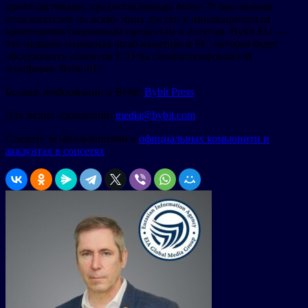
криптоактивами, предоставляющая более 70 миллионам
пользователей по всему миру доступ к инновационным
криптоинвестиционным продуктам и услугам. Bybit EU —
это недавно созданная штаб-квартира в ЕС, которая будет
обслуживать клиентов ЕЭЗ на специализированной
платформе Bybit EU.
Больше информации о Bybit:
Bybit Press
Для медиа обращений:
media@bybit.com
Следите за обновлениями в
официальных комьюнити и
аккаунтах в соцсетях