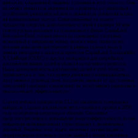
ценности, создаваемой нашими усилиями в этой области. Она
включает показатель экономии на процентах по связанным с
устойчивым развитием займам и показатель снижения затрат
на коммунальные услуги. Сэкономленные на уплате
процентов средства, дополненные суммой в размере 50 млн
сингапурских долларов из специального фонда CapitaLand
Innovation Fund, направляются на проведение пилотных
испытаний и внедрение новых экологичных технологий,
которые компания приобретает в разных странах мира в
рамках ежегодного конкурса проектов CapitaLand Sustainability
X Challenge (CSXC) и других инициатив для скорейшего
достижения наших целей в области устойчивого развития.
Наша приверженность достижению целей в этой области
проявляется и в том, что размер денежного вознаграждения,
получаемого руководством, напрямую зависит от достижения
компанией плановых показателей по устойчивому развитию и
экологической эффективности».
Стратегические приоритеты CLI по снижению углеродных
выбросов с целью достижение нетто-нулевого уровня к 2050
году определены следующим образом: Снижение
энергопотребления и повышение энергоэффективности путем
внедрения инновационных строительных и инженерных
решений. Решение этой задачи включает оптимизацию и
модернизацию основных систем зданий с целью снижения