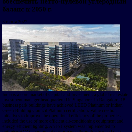
обеспечить нетто-нулевой углеродный
баланс к 2050 г.
3 июня 2022
India is a core market of CapitaLand Investment, a global real estate
investment manager headquartered in Singapore. In Bangalore, 18
business park buildings have achieved LEED Platinum or Indian
Green Building Council Platinum certification. Value creation
initiatives to improve the operational efficiency of the properties
included the use of more efficient air-conditioning equipment and
energy-efficient lighting. An IoT system was implemented to
optimise HVAC equipment performance through advanced data