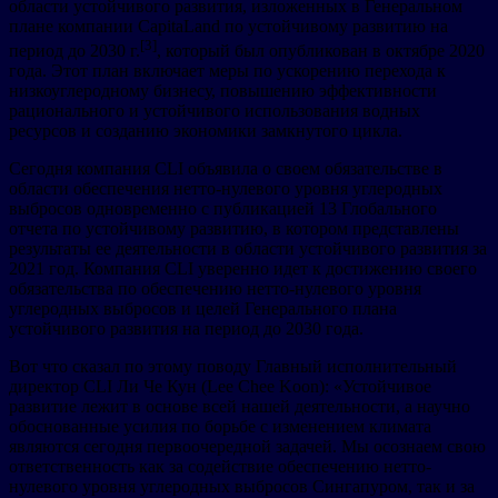
области устойчивого развития, изложенных в Генеральном
плане компании CapitaLand по устойчивому развитию на
[3]
период до 2030 г.
, который был опубликован в октябре 2020
года. Этот план включает меры по ускорению перехода к
низкоуглеродному бизнесу, повышению эффективности
рационального и устойчивого использования водных
ресурсов и созданию экономики замкнутого цикла.
Сегодня компания CLI объявила о своем обязательстве в
области обеспечения нетто-нулевого уровня углеродных
выбросов одновременно с публикацией 13 Глобального
отчета по устойчивому развитию, в котором представлены
результаты ее деятельности в области устойчивого развития за
2021 год. Компания CLI уверенно идет к достижению своего
обязательства по обеспечению нетто-нулевого уровня
углеродных выбросов и целей Генерального плана
устойчивого развития на период до 2030 года.
Вот что сказал по этому поводу Главный исполнительный
директор CLI Ли Че Кун (Lee Chee Koon): «Устойчивое
развитие лежит в основе всей нашей деятельности, а научно
обоснованные усилия по борьбе с изменением климата
являются сегодня первоочередной задачей. Мы осознаем свою
ответственность как за содействие обеспечению нетто-
нулевого уровня углеродных выбросов Сингапуром, так и за