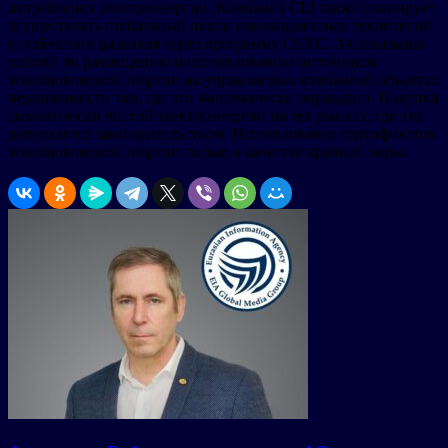
потребления электроэнергии. Компания CLI также планирует
осуществлять глобальный поиск инновационных технологий
устойчивого развития через программу CSXC. Активизация
усилий по размещению и использованию источников
возобновляемой энергии на управляемых компанией объектах
недвижимости там, где это экономически оправдано. Покупка
экологически чистой электроэнергии на тех рынках, где это
допускается законодательством. Использование сертификатов
возобновляемой энергии только в качестве крайней меры.