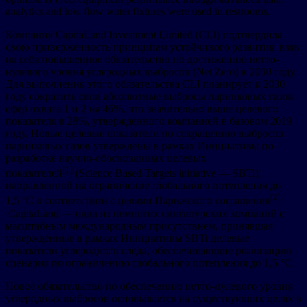
analytics and low flow water fixtures were used in restrooms.
Компания CapitaLand Investment Limited (CLI) подтвердила
свою приверженность принципам устойчивого развития, взяв
на себя повышенное обязательство по достижению нетто-
нулевого уровня углеродных выбросов (Net Zero) к 2050 году.
Для выполнения этого обязательства CLI планирует к 2030
году сократить свои абсолютные выбросы парниковых газов
сфер охвата 1 и 2 на 46%, что значительно выше целевого
показателя в 28%, утвержденного компанией в базовом 2019
году. Новые целевые показатели по сокращению выбросов
парниковых газов утверждены в рамках Инициативы по
разработке научно-обоснованных целевых
[1]
показателей
(Science Based Targets initiative — SBTi),
направленной на ограничение глобального потепления до
[2]
1,5 °C в соответствии с целями Парижского соглашения
.
CapitaLand — одна из немногих сингапурских компаний с
масштабным международным присутствием, принявшая
утвержденные в рамках Инициативы SBTi целевые
показатели углеродного следа, обеспечивающие реализацию
сценария по ограничению глобального потепления до 1,5 °C.
Новое обязательство по обеспечению нетто-нулевого уровня
углеродных выбросов основывается на существующих целях в