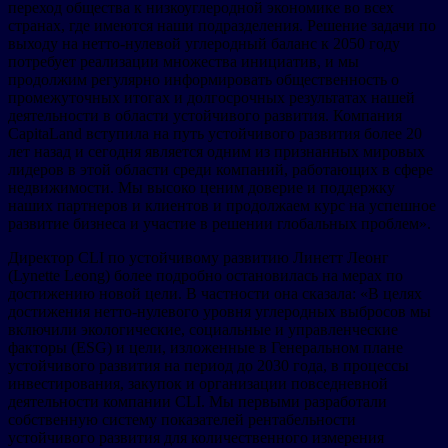
переход общества к низкоуглеродной экономике во всех
странах, где имеются наши подразделения. Решение задачи по
выходу на нетто-нулевой углеродный баланс к 2050 году
потребует реализации множества инициатив, и мы
продолжим регулярно информировать общественность о
промежуточных итогах и долгосрочных результатах нашей
деятельности в области устойчивого развития. Компания
CapitaLand вступила на путь устойчивого развития более 20
лет назад и сегодня является одним из признанных мировых
лидеров в этой области среди компаний, работающих в сфере
недвижимости. Мы высоко ценим доверие и поддержку
наших партнеров и клиентов и продолжаем курс на успешное
развитие бизнеса и участие в решении глобальных проблем».
Директор CLI по устойчивому развитию Линетт Леонг
(Lynette Leong) более подробно остановилась на мерах по
достижению новой цели. В частности она сказала: «В целях
достижения нетто-нулевого уровня углеродных выбросов мы
включили экологические, социальные и управленческие
факторы (ESG) и цели, изложенные в Генеральном плане
устойчивого развития на период до 2030 года, в процессы
инвестирования, закупок и организации повседневной
деятельности компании CLI. Мы первыми разработали
собственную систему показателей рентабельности
устойчивого развития для количественного измерения