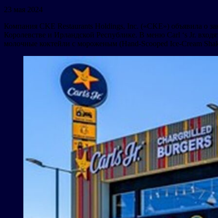
23 мая 2024
Компания CKE Restaurants Holdings, Inc. («CKE») объявила о за
Королевстве и Ирландской Республике. В меню Carl ‘s Jr. вход
молочные коктейли с мороженым (Hand-Scooped Ice-Cream Shak