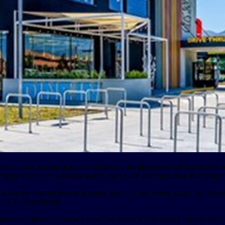
ть, эксплуатировать и передавать по франшизе рестораны на все
ании Carl ‘s Jr., которая имеет около 100 ресторанов в Испани
 в нашем стратегическом плане роста, и мы очень рады, что на
KE International.
 предлагает фантастическое качество блюд и блестящие инноваци