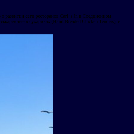
о развитии сети ресторанов Carl ‘s Jr. в Соединенном
зажаренные в сухариках (Hand-Breaded Chicken Tenders), и