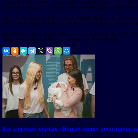
Великобритании опыт, рожденный в Калифорнии, — «Eat Like Y
идеально согласуется с нашим стремлением дарить людям удовол
Имея за плечами богатое наследие и более 80 лет профессиона
В настоящее время под управлением CKE находятся свыше 1100
«BRG имеет подтвержденный опыт успешного бизнеса и разделя
путь к глобальному росту», — поделился Майк Войда.
Все для мам: партия «Новые люди» анонсировал