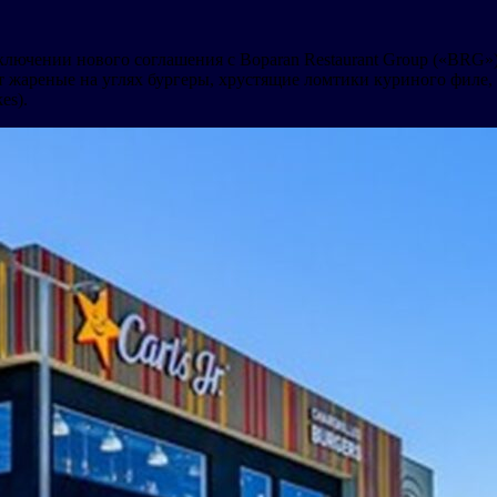
ключении нового соглашения с Boparan Restaurant Group («BRG») 
ят жареные на углях бургеры, хрустящие ломтики куриного филе, 
es).