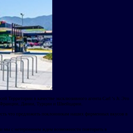
й Территории в качестве эксклюзивного агента Carl ‘s Jr. Это
и, Франции, Дании, Турции и Швейцарии.
м есть что предложить поклонникам наших фирменных вкусов в
и, и мы с нетерпением ждем возможности повторить в