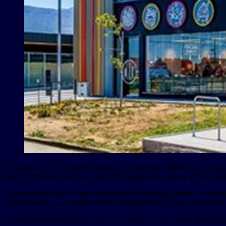
В соответствии с лицензионным соглашением BRG будет открыва
партнерство еще больше укрепит европейское присутствие комп
«Великобритания и Ирландская Республика уже давно значатся
этих странах», — говорит Майк Войда (Mike Woida), президент C
«Международный успех Carl ‘s Jr. говорит сам за себя. Бренд