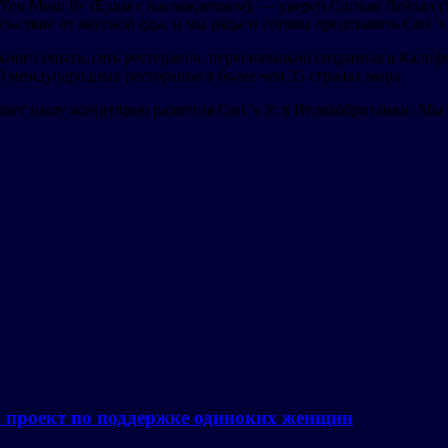
ou Mean It» (Едим с наслаждением), — уверен Сатнам Лейхал (
ьствие от вкусной еды, и мы рады и готовы представить Carl ‘s
льного опыта, сеть ресторанов, первоначально созданная в Кали
 международных ресторанов в более чем 35 странах мира.
ет нашу концепцию развития Carl ‘s Jr. в Великобритании. Мы 
а проект по поддержке одиноких женщин