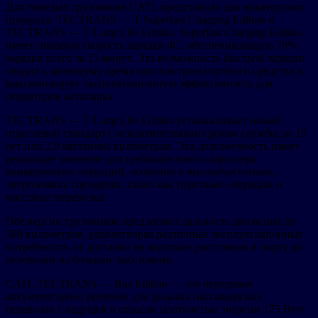
Для тяжелых грузовиков CATL представила два новаторских
продукта: TECTRANS — T Superfast Charging Edition и
TECTRANS — T Long Life Edition. Superfast Charging Edition
имеет пиковую скорость зарядки 4C, обеспечивающую 70%
зарядки всего за 15 минут. Эта возможность быстрой зарядки
сводит к минимуму время простоя транспортного средства и
максимизирует эксплуатационную эффективность для
операторов автопарка.
TECTRANS — T Long Life Edition устанавливает новый
отраслевой стандарт с исключительным сроком службы до 15
лет или 2,8 миллиона километров. Эта долговечность имеет
решающее значение для требовательного характера
коммерческих операций, особенно в высокочастотных,
энергоемких сценариях, таких как портовые операции и
массовые перевозки.
Обе версии грузовиков предлагают дальность движения до
500 километров, удовлетворяя различные эксплуатационные
потребности, от доставки на короткие расстояния в порту до
перевозки на большие расстояния.
CATL TECTRANS — Bus Edition — это передовое
аккумуляторное решение для дальних пассажирских
перевозок с ведущей в отрасли плотностью энергии 175 Втч/