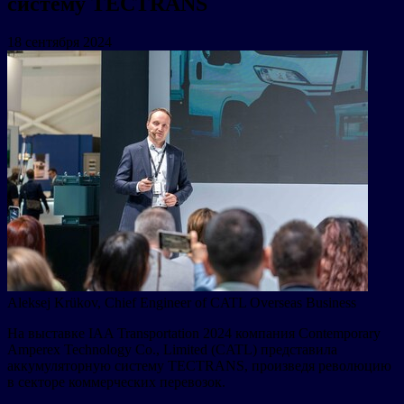
систему TECTRANS
18 сентября 2024
Aleksej Krükov, Chief Engineer of CATL Overseas Business
На выставке IAA Transportation 2024 компания Contemporary
Amperex Technology Co., Limited (CATL) представила
аккумуляторную систему TECTRANS, произведя революцию
в секторе коммерческих перевозок.