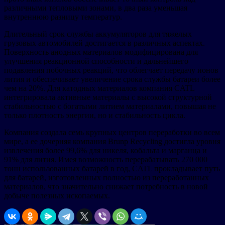
различными тепловыми зонами, в два раза уменьшая
внутреннюю разницу температур.
Длительный срок службы аккумуляторов для тяжелых
грузовых автомобилей достигается в различных аспектах.
Поверхность анодных материалов модифицирована для
улучшения реакционной способности и дальнейшего
подавления побочных реакций, что облегчает передачу ионов
лития и обеспечивает увеличение срока службы батареи более
чем на 20%. Для катодных материалов компания CATL
интегрировала активные материалы с высокой структурной
стабильностью с богатыми литием материалами, повышая не
только плотность энергии, но и стабильность цикла.
Компания создала семь крупных центров переработки во всем
мире, а ее дочерняя компания Brunp Recycling достигла уровня
извлечения более 99,6% для никеля, кобальта и марганца и
91% для лития. Имея возможность перерабатывать 270 000
тонн использованных батарей в год, CATL прокладывает путь
для батарей, изготовленных полностью из переработанных
материалов, что значительно снижает потребность в новой
добыче полезных ископаемых.