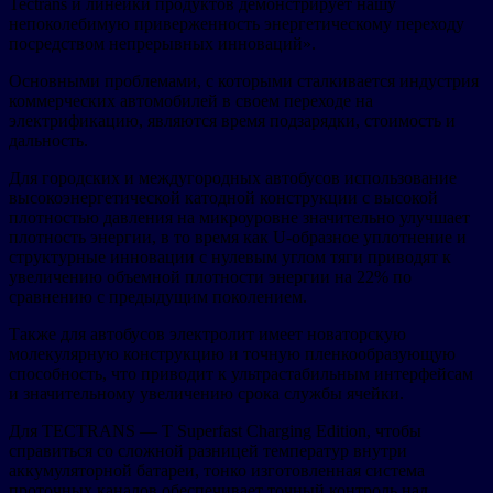
Tectrans и линейки продуктов демонстрирует нашу
непоколебимую приверженность энергетическому переходу
посредством непрерывных инноваций».
Основными проблемами, с которыми сталкивается индустрия
коммерческих автомобилей в своем переходе на
электрификацию, являются время подзарядки, стоимость и
дальность.
Для городских и междугородных автобусов использование
высокоэнергетической катодной конструкции с высокой
плотностью давления на микроуровне значительно улучшает
плотность энергии, в то время как U-образное уплотнение и
структурные инновации с нулевым углом тяги приводят к
увеличению объемной плотности энергии на 22% по
сравнению с предыдущим поколением.
Также для автобусов электролит имеет новаторскую
молекулярную конструкцию и точную пленкообразующую
способность, что приводит к ультрастабильным интерфейсам
и значительному увеличению срока службы ячейки.
Для TECTRANS — T Superfast Charging Edition, чтобы
справиться со сложной разницей температур внутри
аккумуляторной батареи, тонко изготовленная система
проточных каналов обеспечивает точный контроль над