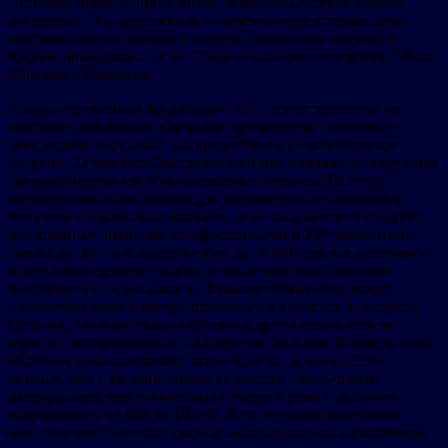
системам накопления энергии, отмеченным отраслевыми
наградами. Эта крупнейшая и наиболее представительная
выставка аккумуляторов и систем накопления энергии в
Европе проходила с 11 по 13 мая в выставочном центре Messe
München в Мюнхене.
Ультрасовременная продукция CATL, представленная на
выставке, охватывает сценарии применения, связанные с
генерацией, передачей, распределением и потреблением
энергии. 10 мая EnerOne, разработанная компанией модульная
аккумуляторная система накопления энергии (BESS) с
жидкостным охлаждением для наружного использования,
получила премию выставки ees. Этот флагманский продукт,
оснащенный литий-железо-фосфатными (LFP) элементами
емкостью 280 А·ч, выдерживает до 10 000 циклов, отличаясь
длительным сроком службы, а также высокой степенью
интеграции и безопасности. Разница температур между
элементами может контролироваться в пределах 3 градусов
Цельсия, что значительно лучше среднего показателя по
отрасли, составляющего 5-8 градусов Цельсия. Площадь этой
BESS-системы составляет всего 1,69 кв. м, что на 35%
меньше, чем у традиционных устройств с воздушным
охлаждением; она совместима с инверторами с рабочим
напряжением от 600 до 1500 В. В то же время модульная
конструкция позволяет системе адаптироваться к различным