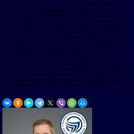
В 2021 году компания CATL совершила рывок, впервые заняв
первое место на мировом рынке аккумуляторных систем
накопления энергии по размеру рыночной доли. Компания
CATL установила партнерские отношения с ведущими
китайскими энергетическими предприятиями, включая China
National Energy, SPIC, China Huadian Corporation, China Three
Gorges Group, China Energy Engineering Corporation, а также
ключевыми международными игроками отрасли, такими как
NextEra, Fluence, Wartsila, Tesla, Powin, Schneider Electric и
Eaton, внедряя свои передовые решения в области накопления
энергии на крупнейших рынках, включая Китай,
Соединенные Штаты, Соединенное Королевство, Германию,
Австралию и т. д. В перспективе компания CATL объединит
усилия с новыми партнерами в целях стимулирования
перехода к альтернативным источникам энергии и содействия
глобальным усилиям по достижению углеродной
нейтральности.