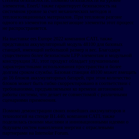
степень безопасности. Помимо безопасности на уровне
элементов, EnerU также гарантирует безопасность на
системном уровне за счет механических методов и
теплоизоляционных материалов. При тепловом разгоне
одного из элементов на прилегающие элементы этот процесс
не распространяется.
На выставке ees Europe 2022 компания CATL также
представила аккумуляторный модуль 48100 для базовых
станций, имеющий небольшой размер и вес. Благодаря
существенно более безопасным LFP-элементам и модульной
конструкции 3U, этот продукт обладает улучшенными
характеристиками использования пространства и более
долгим сроком службы. Базовая станция 48100 может вмещать
до 16 блоков аккумуляторных батарей, при этом количество
блоков может быть гибко скорректировано в соответствии с
требованиями, предъявляемыми ко времени автономной
работы системы, что делает ее совместимой с различными
сценариями применения.
Помимо демонстрации своих новейших аккумуляторов и
технологий на стенде B1.440, компания CATL также
поделилась своими мыслями и инновационными идеями о
будущем систем накопления энергии с отраслевыми
партнерами на Intersolar Forum.