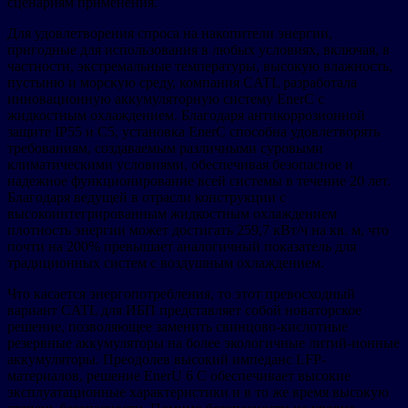
сценариям применения.
Для удовлетворения спроса на накопители энергии,
пригодные для использования в любых условиях, включая, в
частности, экстремальные температуры, высокую влажность,
пустыню и морскую среду, компания CATL разработала
инновационную аккумуляторную систему EnerC с
жидкостным охлаждением. Благодаря антикоррозионной
защите IP55 и C5, установка EnerC способна удовлетворять
требованиям, создаваемым различными суровыми
климатическими условиями, обеспечивая безопасное и
надежное функционирование всей системы в течение 20 лет.
Благодаря ведущей в отрасли конструкции с
высокоинтегрированным жидкостным охлаждением
плотность энергии может достигать 259,7 кВт/ч на кв. м, что
почти на 200% превышает аналогичный показатель для
традиционных систем с воздушным охлаждением.
Что касается энергопотребления, то этот превосходный
вариант CATL для ИБП представляет собой новаторское
решение, позволяющее заменить свинцово-кислотные
резервные аккумуляторы на более экологичные литий-ионные
аккумуляторы. Преодолев высокий импеданс LFP-
материалов, решение EnerU 6 C обеспечивает высокие
эксплуатационные характеристики и в то же время высокую