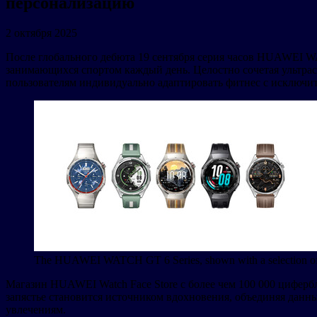
персонализацию
2 октября 2025
После глобального дебюта 19 сентября серия часов HUAWEI 
занимающихся спортом каждый день. Целостно сочетая ультра
пользователям индивидуально адаптировать фитнес с исключит
The HUAWEI WATCH GT 6 Series, shown with a selection of i
Магазин HUAWEI Watch Face Store с более чем 100 000 циферб
запястье становится источником вдохновения, объединяя дан
увлечениям.