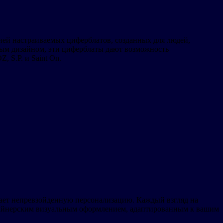
ей настраиваемых циферблатов, созданных для людей,
ным дизайном, эти циферблаты дают возможность
 S.P. и Saint On.
гает непревзойденную персонализацию. Каждый взгляд на
изайнерским визуальным оформлением, адаптированным к вашим