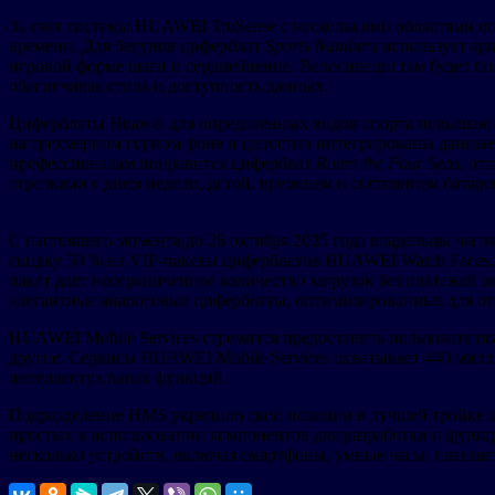
За счет системы HUAWEI TruSense с несколькими областями оп
времени. Для бегунов циферблат
Sports Numbers
использует ярк
игровой форме шаги и сердцебиение. Велосипедистам будет п
обеспечивая стиль и доступность данных.
Циферблаты Huawei для определенных видов спорта повышают
на трехмерном горном фоне и целостно интегрированы данные 
профессионалам понравится циферблат
Roam the Four Seas
, от
стрелками с днем недели, датой, временем и состоянием батар
С настоящего момента до 26 октября 2025 года владельцы ча
скидку 50 % на VIP-пакеты циферблатов HUAWEI Watch Faces, э
пакет дает неограниченное количество загрузок без платежей 
элегантные аналоговые циферблаты, оптимизированные для о
HUAWEI Mobile Services стремится предоставить пользователям 
другое. Сервисы HUAWEI Mobile Services охватывает 440 милл
интеллектуальных функций.
Подразделение HMS укрепило свои позиции в лучшей тройке мо
простых в использовании компонентов для разработки и функ
несколько устройств, включая смартфоны, умные часы, планше