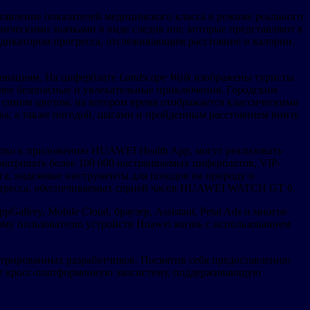
тавление показателей медицинского класса в режиме реального
ическими значками в виде следов ног, которые представляют в
дикатором прогресса, отслеживающим расстояние и калории,
новациям. На циферблате
Landscape Walk
изображены туристы
олее безопасные и увлекательные приключения. Городским
синим цветом, на котором время отображается классическими
ава, а также погодой, шагами и пройденным расстоянием внизу.
ство к приложению HUAWEI Health App, могут реализовать
матривать более 100 000 настраиваемых циферблатов, VIP-
ега, надежные инструменты для походов на природу и
а стресса, обеспечиваемых серией часов HUAWEI WATCH GT 6.
lery, Mobile Cloud, браузер, Assistant, Petal Ads и многое
дому пользователю устройств Huawei жизнь с использованием
стрированных разработчиков. Посвятив себя предоставлению
ет кросс-платформенную экосистему, поддерживающую