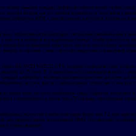
тических каналов каждый циферблат обеспечивает четкое предс
ие желтые цифры для улучшения видимости в сочетании с динам
олезен циферблат
RIDE
с центральным силуэтом и золотистым ин
 вашу эффективность благодаря специально разработанным ин
о высоте и времени восхода/захода солнца, чтобы обеспечить б
личающийся уникальной текстурой Земли и элегантным деловым 
еи вверху, калориями слева, частотой сердечных сокращений спр
сов серии HUAWEI WATCH GT 6, которые подключат свое устрой
кономя до 35 евро. В то время как все пользователи могут прос
за каждый циферблат, включая высококонтрастные дисплеи для б
тображения частоты шагов с лабораторной точностью и анализ
по всему миру полную мобильную среду. Сервисы включают AppGal
ионов пользователей в более чем 170 странах, обеспечивая каж
бильных экосистем в мире благодаря более чем 7,2 млн зареги
ций для разработчиков приложений, HMS Core активно открыва
ты и умные экраны.