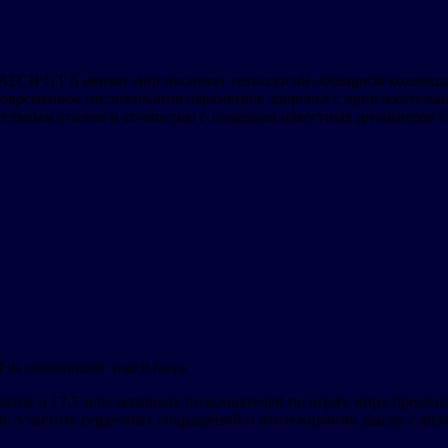
WATCH GT 6 меняет мир носимых технологий обширной коллекци
современное отслеживания параметров здоровья с привлекатель
ельным стилем и точностью с помощью известных дизайнеров OZ,
ts customizable watch faces.
латов и 17,5 млн активных пользователей по всему миру предла
ные о частоте сердечных сокращений и отслеживании шагов с д