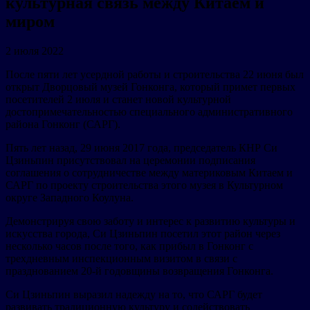
культурная связь между Китаем и
миром
2 июля 2022
После пяти лет усердной работы и строительства 22 июня был
открыт Дворцовый музей Гонконга, который примет первых
посетителей 2 июля и станет новой культурной
достопримечательностью специального административного
района Гонконг (САРГ).
Пять лет назад, 29 июня 2017 года, председатель КНР Си
Цзиньпин присутствовал на церемонии подписания
соглашения о сотрудничестве между материковым Китаем и
САРГ по проекту строительства этого музея в Культурном
округе Западного Коулуна.
Демонстрируя свою заботу и интерес к развитию культуры и
искусства города, Си Цзиньпин посетил этот район через
несколько часов после того, как прибыл в Гонконг с
трехдневным инспекционным визитом в связи с
празднованием 20-й годовщины возвращения Гонконга.
Си Цзиньпин выразил надежду на то, что САРГ будет
развивать традиционную культуру и содействовать