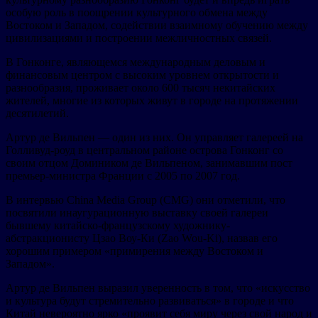
особую роль в поощрении культурного обмена между
Востоком и Западом, содействии взаимному обучению между
цивилизациями и построении межличностных связей.
В Гонконге, являющемся международным деловым и
финансовым центром с высоким уровнем открытости и
разнообразия, проживает около 600 тысяч некитайских
жителей, многие из которых живут в городе на протяжении
десятилетий.
Артур де Вильпен — один из них. Он управляет галереей на
Голливуд-роуд в центральном районе острова Гонконг со
своим отцом Домиником де Вильпеном, занимавшим пост
премьер-министра Франции с 2005 по 2007 год.
В интервью China Media Group (CMG) они отметили, что
посвятили инаугурационную выставку своей галереи
бывшему китайско-французскому художнику-
абстракционисту Цзао Воу-Ки (Zao Wou-Ki), назвав его
хорошим примером «примирения между Востоком и
Западом».
Артур де Вильпен выразил уверенность в том, что «искусство
и культура будут стремительно развиваться» в городе и что
Китай невероятно ярко «проявит себя миру через свой народ и