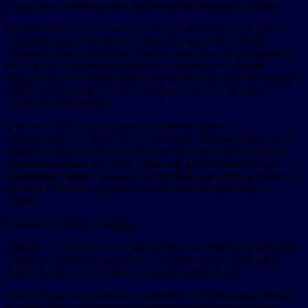
экспонатов никогда ранее не демонстрировались публике.
Помимо физических институтов, таких как музеи, Гонконг
также является важным центром для различных стилей
традиционного китайского театра. Наиболее популярным из
них считается кантонская опера, включенная в первый
национальный список нематериального культурного наследия
в 2006 году и аналогичный представительный список
ЮНЕСКО в 2009 году.
В августе 2017 года, в целях сохранения своего
нематериального культурного наследия, Гонконг представил
первый представительный список из 20 позиций, начиная с
исполнительских искусств, таких как кантонская опера, и
заканчивая такими яркими традициями, как танец огненного
дракона Тай-Ханг и ремесло строительства бамбуковых
театров.
Слияние Востока и Запада
Гонконг — это место, где гармонично сочетаются китайская и
западная культуры, традиции и современность, а старое и
новое сливаются, создавая уникальный контраст.
В 2018 году Си Цзиньпин подчеркнул, что благодаря своему
культурному разнообразию Гонконг будет и впредь играть