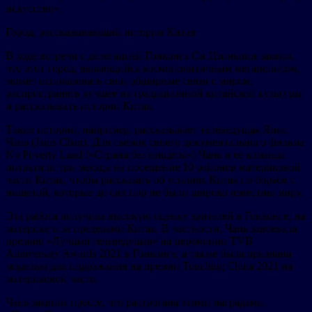
искусство».
Город, рассказывающий истории Китая
В ходе встречи с делегацией Гонконга Си Цзиньпин заявил,
что этот город, являющийся космополитичным мегаполисом,
может использовать свои обширные связи с миром,
распространять лучшее из традиционной китайской культуры
и рассказывать истории Китая.
Такие истории, например, рассказывает телеведущая Янис
Чань (Janis Chan). Для съемок своего документального фильма
No Poverty Land («Страна без нищеты») Чань и ее команда
потратили три месяца на посещение 10 районов материковой
части Китая, чтобы рассказать об усилиях Китая по борьбе с
нищетой, которые до сих пор не были широко известны миру.
Эта работа получила высокую оценку зрителей в Гонконге, на
материке и за пределами Китая. В частности, Чань завоевала
премию «Лучшая телеведущая» на церемонии TVB
Anniversary Awards 2021 в Гонконге, а также была признана
моделью для подражания на премии Touching China 2021 на
материковой части.
Чань заявила прессе, что растрогана этими наградами.