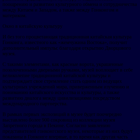
поощрению и развитию культурного обмена и сотрудничества
между Китаем и Западом, а также между Гонконгом и
материком.
Окно в китайскую культуру
И без того процветающая традиционная китайская культура
Гонконга, известного как «жемчужина Востока», получит
дополнительный импульс благодаря открытию Дворцового
музея.
С такими элементами, как красные ворота, украшенные
позолоченными дверными ручками, музей воплощает в себе
великолепие традиционной китайской культуры и
подтверждает свое стремление стать одним из ведущих
культурных учреждений мира, приверженным изучению и
пониманию китайского искусства и культуры, а также
развитию диалога между цивилизациями посредством
международного партнерства.
В рамках первых экспозиций в музее будет поочередно
выставлено более 900 сокровищ из коллекции музея
Запретного города в Пекине. Согласно заявлению
представителей гонконгского музея, некоторые из них будут
показаны в Гонконге впервые, в то время как другая часть