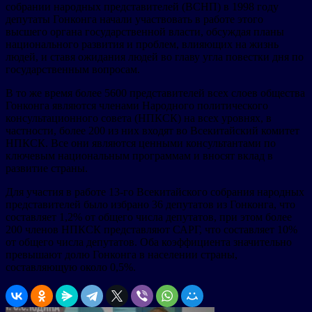
собрании народных представителей (ВСНП) в 1998 году
депутаты Гонконга начали участвовать в работе этого
высшего органа государственной власти, обсуждая планы
национального развития и проблем, влияющих на жизнь
людей, и ставя ожидания людей во главу угла повестки дня по
государственным вопросам.
В то же время более 5600 представителей всех слоев общества
Гонконга являются членами Народного политического
консультационного совета (НПКСК) на всех уровнях, в
частности, более 200 из них входят во Всекитайский комитет
НПКСК. Все они являются ценными консультантами по
ключевым национальным программам и вносят вклад в
развитие страны.
Для участия в работе 13-го Всекитайского собрания народных
представителей было избрано 36 депутатов из Гонконга, что
составляет 1,2% от общего числа депутатов, при этом более
200 членов НПКСК представляют САРГ, что составляет 10%
от общего числа депутатов. Оба коэффициента значительно
превышают долю Гонконга в населении страны,
составляющую около 0,5%.