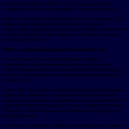
пятницу председатель КНР Си Цзиньпин на заседании,
посвященном 25-летию возвращения Гонконга на родину. —
Благодаря непрерывному расширению зон сотрудничества и
обмена между Гонконгом и материком и созданию
соответствующих механизмов, жители Гонконга теперь имеют
больше возможностей для открытия собственного бизнеса и
достижения успехов».
Раскрытие потенциала региона Большого залива
Регион Большого залива Гуандун-Гонконг-Макао,
стремящийся стать прибрежным районом и городским
кластером мирового класса, является важным национальным
проектом, разработанным и реализуемым председателем Си
Цзиньпином.
1 июля 2017 года Си Цзиньпин присутствовал на церемонии
подписания рамочного соглашения между Национальной
комиссией по развитию и реформам, ведущим ведомством по
экономическому планированию страны, и правительствами
Гуандуна, Гонконга и Макао об углублении сотрудничества
между районами.
Год спустя Си Цзиньпин объявил об открытии моста Гонконг-