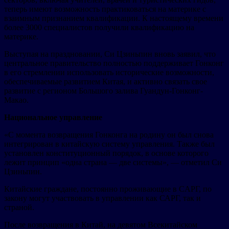
теперь имеют возможность практиковаться на материке с
взаимным признанием квалификации. К настоящему времени
более 3000 специалистов получили квалификацию на
материке.
Выступая на праздновании, Си Цзиньпин вновь заявил, что
центральное правительство полностью поддерживает Гонконг
в его стремлении использовать исторические возможности,
обеспечиваемые развитием Китая, и активно связать свое
развитие с регионом Большого залива Гуандун-Гонконг-
Макао.
Национальное управление
«С момента возвращения Гонконга на родину он был снова
интегрирован в китайскую систему управления. Также был
установлен конституционный порядок, в основе которого
лежит принцип «одна страна — две системы», — отметил Си
Цзиньпин.
Китайские граждане, постоянно проживающие в CАРГ, по
закону могут участвовать в управлении как САРГ, так и
страной.
После возвращения в Китай, на девятом Всекитайском