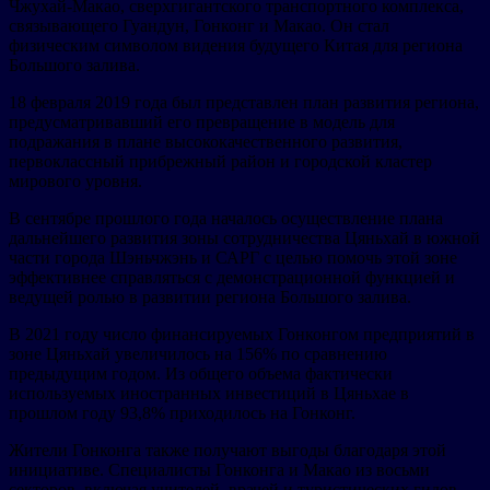
Чжухай-Макао, сверхгигантского транспортного комплекса,
связывающего Гуандун, Гонконг и Макао. Он стал
физическим символом видения будущего Китая для региона
Большого залива.
18 февраля 2019 года был представлен план развития региона,
предусматривавший его превращение в модель для
подражания в плане высококачественного развития,
первоклассный прибрежный район и городской кластер
мирового уровня.
В сентябре прошлого года началось осуществление плана
дальнейшего развития зоны сотрудничества Цяньхай в южной
части города Шэньчжэнь и САРГ с целью помочь этой зоне
эффективнее справляться с демонстрационной функцией и
ведущей ролью в развитии региона Большого залива.
В 2021 году число финансируемых Гонконгом предприятий в
зоне Цяньхай увеличилось на 156% по сравнению
предыдущим годом. Из общего объема фактически
используемых иностранных инвестиций в Цяньхае в
прошлом году 93,8% приходилось на Гонконг.
Жители Гонконга также получают выгоды благодаря этой
инициативе. Специалисты Гонконга и Макао из восьми
секторов, включая учителей, врачей и туристических гидов,