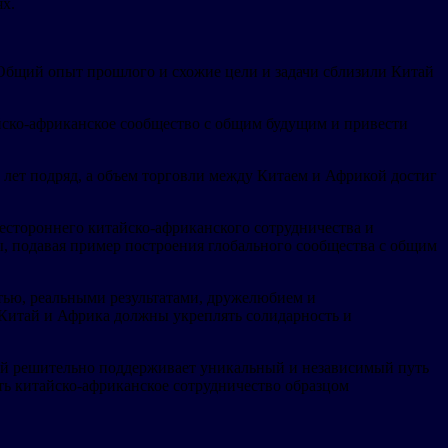
ях.
Общий опыт прошлого и схожие цели и задачи сблизили Китай
айско-африканское сообщество с общим будущим и привести
лет подряд, а объем торговли между Китаем и Африкой достиг
естороннего китайско-африканского сотрудничества и
, подавая пример построения глобального сообщества с общим
тью, реальными результатами, дружелюбием и
 Китай и Африка должны укреплять солидарность и
тай решительно поддерживает уникальный и независимый путь
ть китайско-африканское сотрудничество образцом