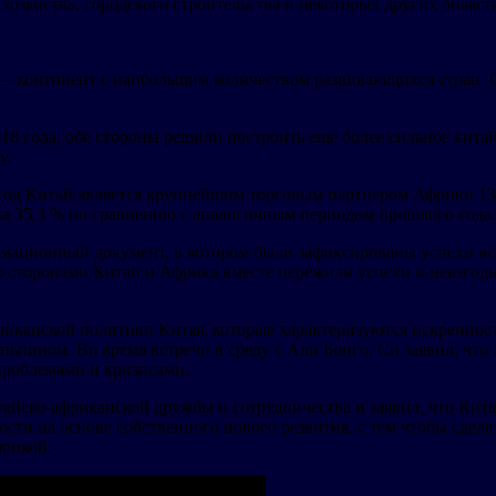
хозяйства, городского строительства и некоторых других област
— континент с наибольшим количеством развивающихся стран. 
018 года, обе стороны решили построить еще более сильное кит
у.
год Китай является крупнейшим торговым партнером Африки 13 
 на 35,3 % по сравнению с аналогичным периодом прошлого года.
ормационный документ, в котором были зафиксированы успехи вс
 сторонами Китай и Африка вместе пережили успехи и невзгоды
фриканской политики Китая, которые характеризуются искреннос
пином. Во время встречи в среду с Али Бонго, Си заявил, что
проблемами и кризисами.
тайско-африканской дружбы и сотрудничества и заявил, что Ки
ти на основе собственного нового развития, с тем чтобы сдела
фрикой.