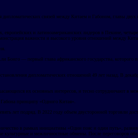
 дипломатических связей между Китаем и Габоном, главы двух 
их, европейских и латиноамериканских лидеров в Пекине, четы
монстрация важности и высокого уровня отношений между Кита
ня.
и Бонго — первый глава африканского государства, которого п
становления дипломатических отношений 49 лет назад. В декабр
 касающихся их основных интересов, и тесно сотрудничают в м
 Габона принципу «Одного Китая».
ять лет подряд. В 2022 году объем двусторонней торговли дости
ничество в рамках инициативы «Один пояс и один путь», развив
акже культурные и межличностные обмены. После переговоров об