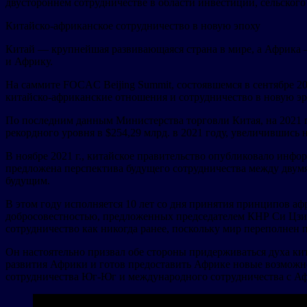
двустороннем сотрудничестве в области инвестиций, сельского 
Китайско-африканское сотрудничество в новую эпоху
Китай — крупнейшая развивающаяся страна в мире, а Африка 
и Африку.
На саммите FOCAC Beijing Summit, состоявшемся в сентябре 2
китайско-африканские отношения и сотрудничество в новую эр
По последним данным Министерства торговли Китая, на 2021 
рекордного уровня в $254,29 млрд. в 2021 году, увеличившись
В ноябре 2021 г., китайское правительство опубликовало инф
предложена перспектива будущего сотрудничества между двумя
будущим.
В этом году исполняется 10 лет со дня принятия принципов а
добросовестностью, предложенных председателем КНР Си Цзинь
сотрудничество как никогда ранее, поскольку мир переполнен 
Он настоятельно призвал обе стороны придерживаться духа ки
развития Африки и готов предоставить Африке новые возможнос
сотрудничества Юг-Юг и международного сотрудничества с А