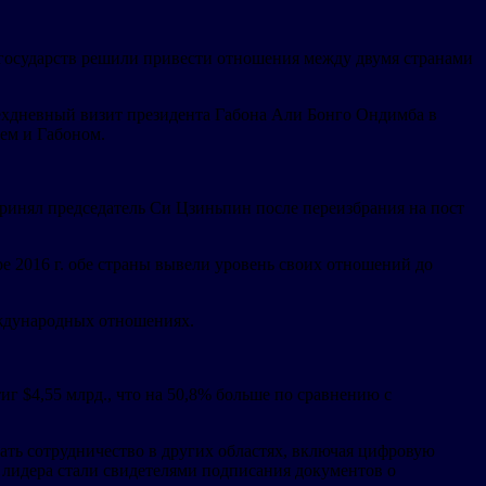
государств решили привести отношения между двумя странами
рехдневный визит президента Габона Али Бонго Ондимба в
ем и Габоном.
ринял председатель Си Цзиньпин после переизбрания на пост
е 2016 г. обе страны вывели уровень своих отношений до
еждународных отношениях.
г $4,55 млрд., что на 50,8% больше по сравнению с
ать сотрудничество в других областях, включая цифровую
а лидера стали свидетелями подписания документов о