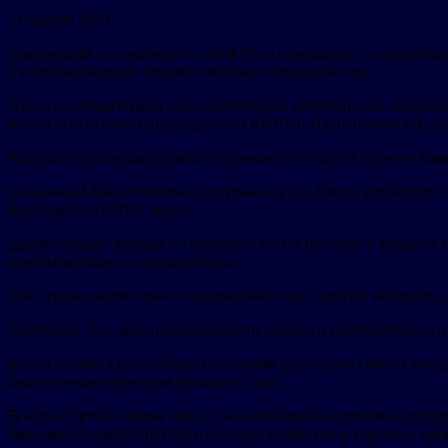
21 апреля 2023
Следующий год знаменует собой 50-ю годовщину установления
к всеобъемлющему стратегическому сотрудничеству.
После настоящей бури дипломатической деятельности азиатск
Китай был отмечен председателем КНР Си Цзиньпином как де
Китайско-габонская дружба по-прежнему остается прочнее кам
По данным Министерства иностранных дел Китая, президент Ал
председателя КНР в марте.
Дружба между Китаем и Габоном остается прочной с момента у
всеобъемлющего сотрудничества.
Обе страны решительно поддерживают друг друга в вопросах,
Президент Али Бонго неоднократно заявлял о приверженности
Китай является крупнейшим торговым партнером Габона уже дев
аналогичным периодом прошлого года.
В ходе встречи лидеры двух стран пообещали укреплять сотруд
экономику, инфраструктуру, сельское хозяйство и туризм, а т