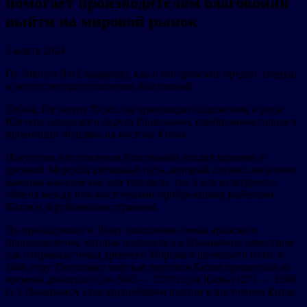
помогает производителям благовоний
выйти на мировой рынок
5 марта 2024
Пу Лянгун (Pu Lianggong), как и его арабские предки, сведущ
в искусстве приготовления благовоний.
Сейчас Пу почти 70 лет, он производит благовония в уезде
Юнчунь городского округа Цюаньчжоу, прибрежном городе в
провинции Фуцзянь на востоке Китая.
Искусство изготовления благовоний уходит корнями в
древний Морской шёлковый путь, который служил жизненно
важным каналом как для торговли, так и для культурного
обмена между юго-восточными прибрежными районами
Китая и зарубежными странами.
Пу принадлежит к 10-му поколению семьи арабского
происхождения, которая поселилась в Цюаньчжоу, известном
как отправная точка древнего Морского шёлкового пути, в
1646 году. Поскольку морская торговля Китая процветала во
времена династий Сун (960 — 1279 гг.) и Юань (1271 — 1368
гг.), Цюаньчжоу стал крупнейшим портом в восточном Китае.