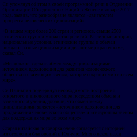
Си упомянул об этом в своей программной речи в Отделении
Организации Объединенных Наций в Женеве в январе 2017
года, заявив, что разнообразие является «двигателем
прогресса человеческих цивилизаций».
«В нашем мире более 200 стран и регионов, свыше 2500
этнических групп и множество религий. Различные истории,
национальные условия, этнические группы и обычаи
рождают разные цивилизации и делают мир красочным», —
сказал Си.
«Мы должны сделать обмен между цивилизациями
источником вдохновения для развития человеческого
общества и связующим звеном, которое сохранит мир во всем
мире».
Си Цзиньпин подчеркнул необходимость построения
открытого и инклюзивного мира посредством обмена и
взаимного обучения, добавив, что обмен между
цивилизациями является «источником вдохновения для
продвижения человеческого общества» и «связующим звеном
для поддержания мира во всем мире».
Старая китайская поговорка очень согласуется с историей
изготовления благовоний в Юнчуне. Много веков назад