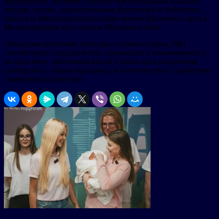
мероприятий, включая создание международных альянсов
театров, музеев, художественных фестивалей и библиотек,
таких как Международный альянс музеев Шелкового пути и
Международная лига театров Шелкового пути.
Объединяя различные культуры и разные страны, BRI
способствует сотрудничеству, открытости и инклюзивности
во всем мире, приближая Китай к своей цели построения
сообщества с общим будущим для человечества и содействия
совместному развитию.