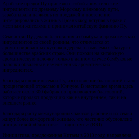
Арабские предки Пу привезли с собой ароматические
ингредиенты по древнему Морскому шёлковому пути,
зарабатывали на жизнь их продажей и постепенно
интегрировались в жизнь в Цюаньчжоу, вступая в браки с
местными жителями и принимая китайскую фамилию Пу.
Семейство Пу делало благовония из бамбука и ароматических
ингредиентов со своей родины, что отличается от
ароматизированных кусочков дерева, называемых «бахур» в
большинстве арабских стран. Они похожи на китайскую
ароматическую палочку, только в данном случае бамбуковые
палочки обвалены в измельченных ароматических
ингредиентах.
Благодаря влиянию семьи Пу, изготовление благовоний стало
процветающей отраслью в Юнчуне. В настоящее время здесь
работает около 300 фабрик по производству благовоний,
которые продают продукцию как на внутреннем, так и на
внешнем рынке.
Благодаря росту международных заказов рабочие и их семьи
живут более комфортной жизнью, что частично обусловлено
инициативой «Один пояс — один путь» (BRI).
Инициатива, предложенная Китаем в 2013 году, направлена