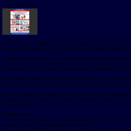
24 февраля 2021
Более 50 % несчастных случаев отравления угарным газом про
Специалисты компании «Газэнергосервис» просят жителей Челя
Газовики напоминают, что, согласно действующему законодате
владельцы и лица, использующие газ. Так, важно следить за н
приборов. При отсутствии тяги пользование газовыми прибор
По окончании пользования газом закрыть краны на газовых пр
прекращении подачи газа закрыть немедленно краны горелок га
При появлении в помещении квартиры запаха газа немедленно 
проветривания помещения, вызвать аварийную газовую службу. 
электрозвонками.
Запрещается:
— пользоваться газовыми приборами при закрытых форточках 
каналах, щелей под дверями ванных комнат;
— изменять устройство дымовых и вентиляционных систем, за