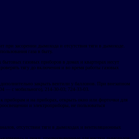
т при засорении дымохода и отсутствия тяги в дымоходе.
ользования газа в быту.
х бытовых газовых приборов в домах и квартирах несут
роверять тягу до включения и во время работы газовых
 дополнительно закрыть вентили у баллонов. При внезапном
4 — с мобильного), 214-30-03; 724-33-03.
к приборам и на приборах, открыть окно или форточки для
троосвещении и электроприборы, не пользоваться
налов, отсутствии тяги в дымоходах и вентиляционных
 «карманы» и люки, предназначенные для чистки дымоходов;