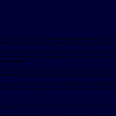
исходит при пользовании газовыми водонагревателями происходи
бинска быть осторожными и соблюдать правила безопасного исп
льству ответственность за безопасную эксплуатацию работающи
ормальной работой газовых приборов, дымоходов и вентиляции, п
ами запрещено!
иборах и перед ними, а при размещении баллонов внутри кухонь
зовых приборов и сообщить газовой службе по телефонам: 04 (10
прекратить пользование газовыми приборами, перекрыть краны 
Не зажигать огня, не курить, не включать и не выключать элек
(фрамугах), жалюзийных решетках, решетках вентиляционных ка
клеивать вентиляционные каналы, замуровывать или заклеивать