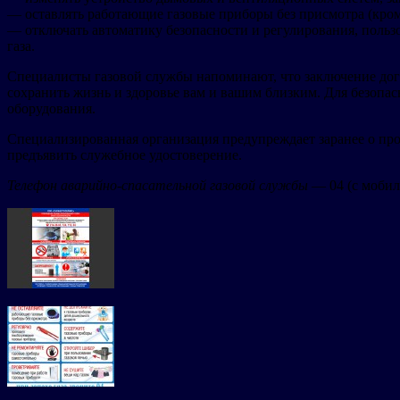
— оставлять работающие газовые приборы без присмотра (кро
— отключать автоматику безопасности и регулирования, пользо
газа.
Специалисты газовой службы напоминают, что заключение дог
сохранить жизнь и здоровье вам и вашим близким. Для безопа
оборудования.
Специализированная организация предупреждает заранее о пр
предъявить служебное удостоверение.
Телефон аварийно-спасательной газовой службы
— 04 (с мобил