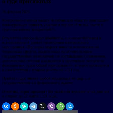
о суде присяжных
26 февраля 2021
Контрольно-счетная палата Челябинской области приглашает
южноуральцев принять участие в опросе «Что вы знаете о
суде присяжных заседателей?».
Результаты опроса будут обобщены, проанализированы и
использованы в рамках проведения контрольного
мероприятия «Проверка эффективности использования
бюджетных средств, выделенных на осуществление
государственных полномочий по составлению (изменению,
дополнению) списков кандидатов в присяжные заседатели
федеральных судов общей юрисдикции», которое проводится
в соответствии с планом работы на 2021 год.
Пройти опрос может любой желающий на портале
государственного и финансового аудита:
Отметим, опрос проходит без указания персональных данных
и открыт до 22 марта 2021 года.