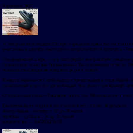
9 февраля 2021
11 февраля на площадке Центра народного единства состоится
участника и призёра ежегодного всероссийского конкурса «То
Токарная миниатюра — это популярное направление токарного 
только одно: токарная форма должна быть размером от 60 до 1
показать своё видение изящных форм и линий.
Конкурс начинался с небольшого соревнования в социальной се
голосовании или в его организации, что делает сам конкурс о
Открытие выставки «Токарное искусство. Минимализм и тексту
Выставка будет открыта для посетителей с 11 по 28 февраля:
понедельник – четверг с 10 до 20 часов
пятница – суббота с 10 до 16 часов
воскресенье — ВЫХОДНОЙ.