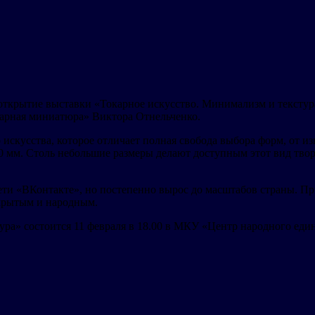
 открытие выставки «Токарное искусство. Минимализм и текстур
карная миниатюра» Виктора Отнельченко.
искусства, которое отличает полная свобода выбора форм, от 
80 мм. Столь небольшие размеры делают доступным этот вид тво
ти «ВКонтакте», но постепенно вырос до масштабов страны. При
ткрытым и народным.
ра» состоится 11 февраля в 18.00 в МКУ «Центр народного един