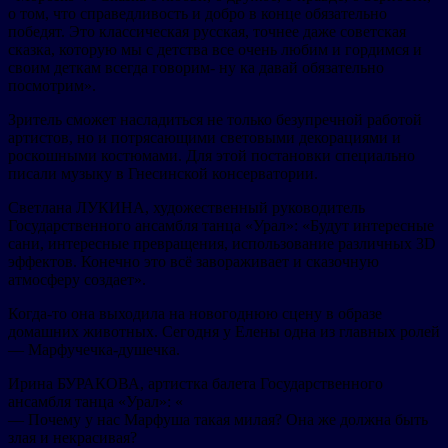
о том, что справедливость и добро в конце обязательно
победят. Это классическая русская, точнее даже советская
сказка, которую мы с детства все очень любим и гордимся и
своим деткам всегда говорим- ну ка давай обязательно
посмотрим».
Зритель сможет насладиться не только безупречной работой
артистов, но и потрясающими световыми декорациями и
роскошными костюмами. Для этой постановки специально
писали музыку в Гнесинской консерватории.
Светлана ЛУКИНА, художественный руководитель
Государственного ансамбля танца «Урал»: «Будут интересные
сани, интересные превращения, использование различных 3D
эффектов. Конечно это всё завораживает и сказочную
атмосферу создает».
Когда-то она выходила на новогоднюю сцену в образе
домашних животных. Сегодня у Елены одна из главных ролей
— Марфучечка-душечка.
Ирина БУРАКОВА, артистка балета Государственного
ансамбля танца «Урал»: «
— Почему у нас Марфуша такая милая? Она же должна быть
злая и некрасивая?