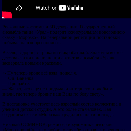
Роскошные костюмы и 3D декорации. Государственный
ансамбль танца «Урал» подарит южноуральцам новогоднюю
сказку «Морозко». На генеральной репетиции постановки
побывал наш корреспондент.
Весело, задорно, с трюками и акробатикой. Знакомая всем с
детства сказка в исполнении артистов ансамбля «Урал»
засверкала новыми красками.
«- Ну теперь вроде всё взял, пошел я.
— Ой, Ванечка.
— Прощайте.
— Жалко, что еще не придумали интернету, а так бы мы
знали, где теперь бродит наш Ваня по белу свету».
В постановке участвует весь взрослый состав коллектива и
ученики детской студии. А это более ста человек. Над
созданием сказки «Морозко» трудились почти полгода.
Николай ОСМИНОВ, режиссер и художник спектакля
«Морозко»: «Сказка о любви, о дружбе, о правде, о верности,