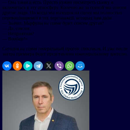
— Она такая и есть. Просто нужно посмотреть сказку и
включиться в эту атмосферу. Конечно же за сценой мы совсем
другие люди. Но когда мы выходим на сцену мы полностью
перевоплощаемся в тех персонажей, которых нам дали.
— Значит, Марфуша на сцене будет совсем другая?
— Да, совсем.
— Неприятная?
— Вообще!»
Сегодня на сцене генеральный прогон спектакля. И уже после
завтра премьера будет представлена южноуральскому зрителю.