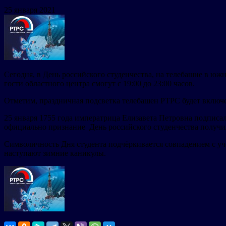
25 января 2021
Сегодня, в День российского студенчества, на телебашне в ю
гости областного центра смогут с 19:00 до 23:00 часов.
Отметим, праздничная подсветка телебашен РТРС будет включе
25 января 1755 года императрица Елизавета Петровна подписа
официально признание День российского студенчества получил 
Символичность Дня студента подчёркивается совпадением с уч
наступают зимние каникулы.