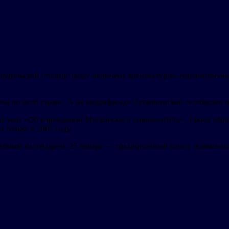
жноуральской столице будет включена архитектурно-художествен
на по всей стране. А на медиафасаде Останкинской телебашни п
ла указ «Об учреждении Московского университета». Таким обра
только в 2005 году.
ебным календарём. 25 января — традиционный конец экзаменацио