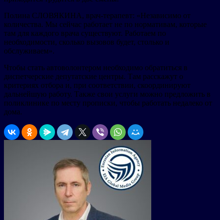
Полина СЛОВЯКИНА, врач-терапевт: «Независимо от
количества. Мы сейчас работает не по нормативам, которые
там для каждого врача существуют. Работаем по
необходимости, сколько вызовов будет, столько и
обслуживаем».
Чтобы стать автоволонтером необходимо обратиться в
диспетчерские депутатские центры. Там расскажут о
критериях отбора и, при соответствии, скоординируют
дальнейшую работу. Также свои услуги можно предложить в
поликлинике по месту прописки, чтобы работать недалеко от
дома.