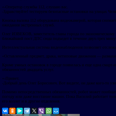
«-Оператор службы 112, слушаю вас.
-Здравствуйте! тестируем безопасные остановки на улицах Челя
Кнопка вызова 112 оборудована видеокамерой, которая снимает
ожидания экстренных служб.
Олег ИЗВЕКОВ, заместитель главы города по экономическому р
ближайший пост ДПС сюда подъедет в течение двух-трех минут
Интеллектуальная система видеонаблюдения позволяет отслежи
«Оставленный предмет, драка, нетиповые движения — размахив
Кроме умных остановок в городе появилась и еще одна смарт-
обязанностей двадцать услуг.
«-Привет.
-Добрый день Олег Борисович. Вот видите, он даже кого-то узн
Помимо непосредственных обязанностей, робот может пообщат
погоду или даже восстание машин. Пока Василий работает тол
его коллег и в другие отделения.