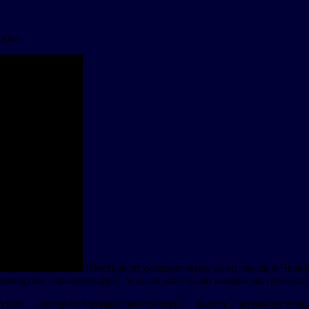
ожан
Шестьдесят остановочных комплексов в Челяб
 поведение южноуральцев. А также кнопками вызова экстренных
из них — возле публичной библиотеки — вместе с журналистами