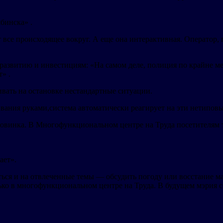
бинска» .
 все происходящее вокруг. А еще она интерактивная. Оператор,
азвитию и инвестициям: «На самом деле, полиция по крайне мер
» .
вать на остановке нестандартные ситуации.
ания руками,система автоматически реагирует на эти нетиповые
новинка. В Многофункциональном центре на Труда посетителям 
ает».
ься и на отвлеченные темы — обсудить погоду или восстание м
ько в многофункциональном центре на Труда. В будущем мэрия с