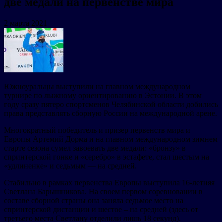
две медали на первенстве мира
2 марта 2021
Южноуральцы выступили на главном международном
турнире по лыжному ориентированию в Эстонии. В этом
году сразу пятеро спортсменов Челябинской области добились
права представлять сборную России на международной арене.
Многократный победитель и призер первенств мира и
Европы Артемий Дорма и на главном международном зимнем
старте сезона сумел завоевать две медали: «бронзу» в
спринтерской гонке и «серебро» в эстафете, стал шестым на
«удлиненке» и седьмым — на средней.
Стабильно в рамках первенства Европы выступила 16-летняя
Светлана Барышникова. На своем первом соревновании в
составе сборной страны она заняла седьмое место на
спринтерской дистанции и шестое – на средней (здесь от
третьего места Светлану отделили лишь 18 секунд).