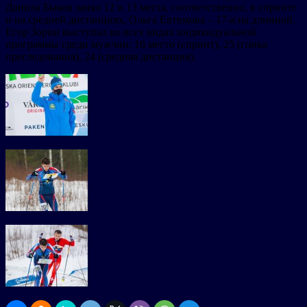
Данила Быков занял 12 и 13 места, соответственно, в спринте
и на средней дистанциях, Ольга Евтюхова – 17-я на длинной.
Егор Зорин выступал во всех видах индивидуальной
программы среди мужчин: 16 место (спринт), 25 (гонка
преследования), 24 (средняя дистанция).