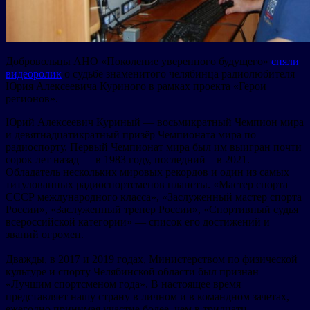
Добровольцы АНО «Поколение уверенного будущего»
сняли
видеоролик
о судьбе знаменитого челябинца радиолюбителя
Юрия Алексеевича Куриного в рамках проекта «Герои
регионов».
Юрий Алексеевич Куриный — восьмикратный Чемпион мира
и девятнадцатикратный призёр Чемпионата мира по
радиоспорту. Первый Чемпионат мира был им выигран почти
сорок лет назад — в 1983 году, последний – в 2021.
Обладатель нескольких мировых рекордов и один из самых
титулованных радиоспортсменов планеты. «Мастер спорта
СССР международного класса», «Заслуженный мастер спорта
России», «Заслуженный тренер России», «Спортивный судья
всероссийской категории» — список его достижений и
званий огромен.
Дважды, в 2017 и 2019 годах, Министерством по физической
культуре и спорту Челябинской области был признан
«Лучшим спортсменом года». В настоящее время
представляет нашу страну в личном и в командном зачетах,
ежегодно принимая участие более, чем в тридцати