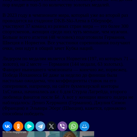
пор входят в топ-5 по количеству золотых медалей.
В 2023 году в чемпионате мира, который уже во второй раз
проводится на стадионе DKB-Ski-Arena в Оберхофе,
участвуют 37 команд из разных стран мира — это более 300
спортсменов, женщин среди них чуть меньше, чем мужчин.
Больше всего атлетов (48 человек) подготовили Германия,
Швеция и Норвегия. Все участники соревнования получают
очки, они идут в общий зачет Кубка наций.
Лидером по медалям является Норвегия (197, из которых 71 —
золото), на 2 месте — Германия (144 медали, 63 золотых).
Фаворит нынешнего чемпионата — конечно же, норвежец.
Победа Йоханнеса Бё даже за неделю до финиша была
настолько ожидаема, что коэффициенты ставок на его
соперников, например, на сайте букмекерской конторы
1хСтавка, начинались аж с 6 для Стурла Лагрейда, второго
любимца фанатов после Бё. А вот у женщин явного лидера не
наблюдалось: Дениз Херрманн (Германия), Джулия Симон
(Франция) и Эльвира Эберг (Швеция), кажется, одинаково
способны победить.