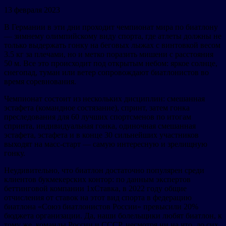
13 февраля 2023
В Германии в эти дни проходит чемпионат мира по биатлону
— зимнему олимпийскому виду спорта, где атлеты должны не
только выдержать гонку на беговых лыжах с винтовкой весом
3.5 кг за плечами, но и метко поразить мишени с расстояния
50 м. Все это происходит под открытым небом: яркое солнце,
снегопад, туман или ветер сопровождают биатлонистов во
время соревнования.
Чемпионат состоит из нескольких дисциплин: смешанная
эстафета (командное состязание), спринт, затем гонка
преследования для 60 лучших спортсменов по итогам
спринта, индивидуальная гонка, одиночная смешанная
эстафета, эстафета и в конце 30 сильнейших участников
выходят на масс-старт — самую интересную и зрелищную
гонку.
Неудивительно, что биатлон достаточно популярен среди
клиентов букмекерских контор: по данным экспертов
беттинговой компании 1хСтавка, в 2022 году общие
отчисления от ставок на этот вид спорта в федерацию
биатлона «Союз биатлонистов России» превысили 20%
бюджета организации. Да, наши болельщики любят биатлон, к
тому же, команды России и СССР, несмотря ни на что, до сих