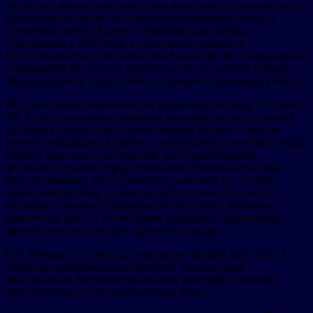
Фестиваль является частью серии мероприятий, посвященных
празднованию 50-летия установления дипломатических
отношений между Китаем и Европейским союзом,
отмечаемого в 2025 году, и проводится совместно
Постоянным представительством Китая при ЕС, Управлением
информации Народного правительства провинции Цзянсу и
Международной культурной ассоциацией провинции Цзянсу.
Во время церемонии открытия художница по песку Хэ Липин
(He Liping) продемонстрировала зрителям процесс создания
картины из песка длиной около восьми метров. Слева на
картине изображена Бельгия со сказочными силуэтами города
Брюгге, красными пустельгами, цветущими маками,
фигурами смурфов перед Атомиумом, Тинтином на Гран-
Плас и главными достопримечательностями ЕС. Справа
символически представлена культура Великого канала с
городами Ханчжоу (Changzhou) и Уси (Wuxi), пейзажем
провинции Цзянсу, гигантскими пандами и очертаниями
древних мостов в облаках цветущей сакуры.
Цао Вэйпин (Cao Weiping), мастер по чайным закускам из
Чанчжоу, на церемонии открытия и последующих
мероприятиях фестиваля рассказала зрителям о способах
приготовления этих традиционных блюд.