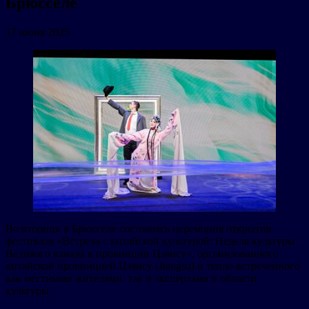
Брюсселе
17 июня 2025
Во вторник в Брюсселе состоялась церемония открытия
фестиваля «Встреча с китайской культурой: Неделя культуры
Великого канала в провинции Цзянсу», организованного
китайской провинцией Цзянсу (Jiangsu) и тепло встреченного
как местными жителями, так и экспертами в области
культуры.