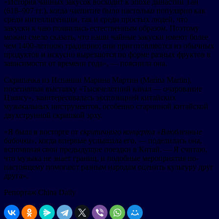
«История чайных закусок восходит к эпохе династии Тан
(618–907 гг.), когда чаепитие было настолько популярно как
среди интеллигенции, так и среди простых людей, что
закуски к чаю появились естественным образом. Поэтому
можно смело сказать, что наши чайные закуски имеют более
чем 1400-летнюю традицию; они приготовляются из обычных
продуктов и искусно вырезаются по форме разных фруктов в
зависимости от времени года», — пояснила она.
Скрипачка из Испании Марина Мартин (Marina Martin),
посетившая выставку «Тысячелетний канал — очарование
Цзянсу», заинтересовалась экспозицией китайских
музыкальных инструментов, особенно старинной китайской
двухструнной скрипкой эрху.
«Я была в восторге от
скрипичного концерта «Влюбленные
бабочки»
, когда впервые услышала его, — поделилась она,
вспоминая свои предыдущие поездки в Китай. — Я считаю,
что музыка не знает границ, и подобные мероприятия по-
настоящему помогают разным народам оценить культуру друг
друга».
Репортаж China Daily