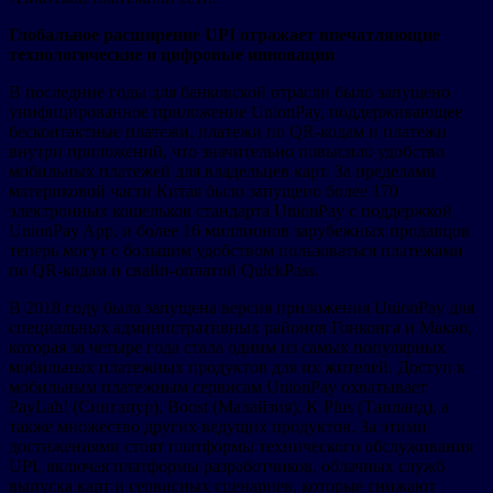
Глобальное расширение UPI отражает впечатляющие
технологические и цифровые инновации
В последние годы для банковской отрасли было запущено
унифицированное приложение UnionPay, поддерживающее
бесконтактные платежи, платежи по QR-кодам и платежи
внутри приложений, что значительно повысило удобство
мобильных платежей для владельцев карт. За пределами
материковой части Китая было запущено более 170
электронных кошельков стандарта UnionPay с поддержкой
UnionPay App, и более 16 миллионов зарубежных продавцов
теперь могут с большим удобством пользоваться платежами
по QR-кодам и свайп-оплатой QuickPass.
В 2018 году была запущена версия приложения UnionPay для
специальных административных районов Гонконга и Макао,
которая за четыре года стала одним из самых популярных
мобильных платежных продуктов для их жителей. Доступ к
мобильным платежным сервисам UnionPay охватывает
PayLah! (Сингапур), Boost (Малайзия), K Plus (Таиланд), а
также множество других ведущих продуктов. За этими
достижениями стоят платформы технического обслуживания
UPI, включая платформы разработчиков, облачных служб
выпуска карт и сервисных сценариев, которые снижают