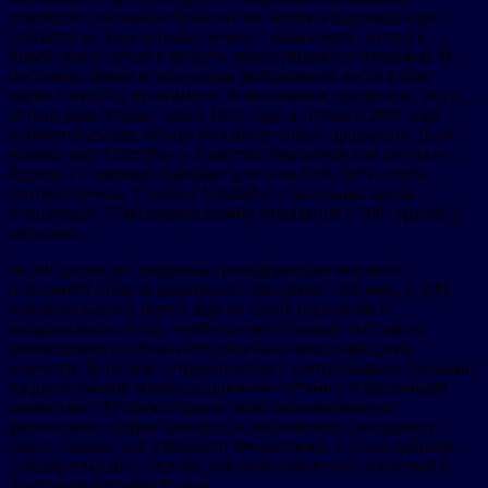
новейшие платежные технологии, чтобы владельцы карт
UnionPay во всех уголках земного шара имели доступ к
новейшим услугам в области трансграничных платежей. В
настоящее время за пределами материковой части Китая
карты UnionPay принимают 38 миллионов продавцов, что в
четыре раза больше, чем в 2012 году, и только в 2022 году
прибавилось еще четыре миллиона новых продавцов. Доля
приема карт UnionPay в Азиатско-Тихоокеанском регионе,
Европе и Северной Америке достигли 95%, 80% и 80%
соответственно. Систему UnionPay в настоящее время
используют 22 миллиона онлайн-продавцов в 200 странах и
регионах.
За эти десять лет цифровая трансформация мировой
платежной отрасли развивалась быстрыми темпами, и UPI
ускорила выпуск новых версий своих продуктов и
модернизацию услуг, чтобы соответствовать постоянно
меняющимся платежным привычкам международных
клиентов. В тесном сотрудничестве с центральными банками,
национальными коммутационными сетями и платежными
альянсами UPI предоставила свою инновационную
финансовую инфраструктуру и технические стандарты в
таких странах, как Таиланд и Филиппины, и стала единым
стандартом карт с чипами для трансграничных платежей в
Азиатской платежной сети.