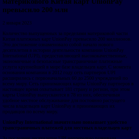
материкового Китая карт UnionPay
превысило 200 млн
2 января 2023
Количество выпущенных за пределами материковой части
Китая платежных карт UnionPay превысило 200 миллионов.
Это достижение ознаменовало собой начало нового
десятилетия в истории деятельности компании UnionPay
International (UPI), предоставляющей высококачественные,
экономичные и безопасные трансграничные платежные
услуги крупнейшей в мире базе владельцев карт. С момента
основания компании в 2012 году сеть партнеров UPI
расширились с первоначальных 60 до 2500 учреждений по
всему миру. Сеть принимающих карты UnionPay партнеров в
настоящее время охватывает 181 страну и регион, при этом
карты UnionPay выпускаются в 78 из них, обеспечивая
удобное местное обслуживание для постоянно растущего
числа владельцев карт UnionPay и принимающих их
продавцов по всему миру.
UnionPay International значительно повышает удобство
трансграничных платежей для местных владельцев карт
За последнее десятилетие UPI непрерывно развивала