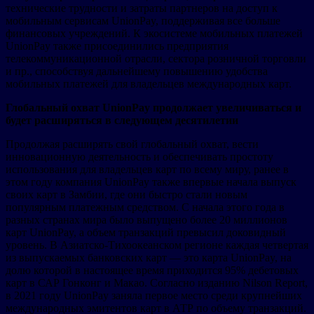
технические трудности и затраты партнеров на доступ к
мобильным сервисам UnionPay, поддерживая все больше
финансовых учреждений. К экосистеме мобильных платежей
UnionPay также присоединились предприятия
телекоммуникационной отрасли, сектора розничной торговли
и пр., способствуя дальнейшему повышению удобства
мобильных платежей для владельцев международных карт.
Глобальный охват UnionPay продолжает увеличиваться и
будет расширяться в следующем десятилетии
Продолжая расширять свой глобальный охват, вести
инновационную деятельность и обеспечивать простоту
использования для владельцев карт по всему миру, ранее в
этом году компания UnionPay также впервые начала выпуск
своих карт в Замбии, где они быстро стали новым
популярным платежным средством. С начала этого года в
разных странах мира было выпущено более 20 миллионов
карт UnionPay, а объем транзакций превысил доковидный
уровень. В Азиатско-Тихоокеанском регионе каждая четвертая
из выпускаемых банковских карт — это карта UnionPay, на
долю которой в настоящее время приходится 95% дебетовых
карт в САР Гонконг и Макао. Согласно изданию Nilson Report,
в 2021 году UnionPay заняла первое место среди крупнейших
международных эмитентов карт в АТР по объему транзакций.