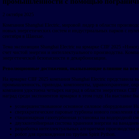
промышленности с помощью погранич
2 октября 2025
Компания Shanghai Electric, мировой лидер в области произв
новых энергетических систем и индустриальных парков с нуле
сентября в Шанхае.
Тема экспозиции Shanghai Electric на ярмарке CIIF 2025 «Ни
счет чистой энергии и интеллектуального производства. Комп
энергетической безопасности и декарбонизации.
Революционные достижения, оказывающие влияние на всю
На ярмарке CIIF 2025 компания Shanghai Electric представила
промышленность, приводы, компоненты, здравоохранение, охр
компания удостоена четырех наград в области энергетики CIIF E
наград среди экспонентов ярмарки в этом году. На выставке б
усовершенствованное основное силовое оборудование Hu
сверхкритические паровые турбины нового поколения с 
стационарная газотурбинная установка на водородной с
двухконтейнерная система хранения энергии на ванади
разработка интеллектуальных алгоритмов производства и
робот для прохождения по трубам Spirit Python.