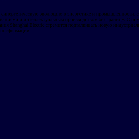
ть синергетическую эволюцию в энергетике и промышленности, 
ациями и интеллектуальным производством без границ». С пом
я Shanghai Electric стремится подталкивать новую индустриали
рансформации.