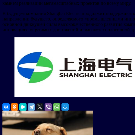
камнем реализации мегамасштабных проектов по всему миру.
В будущем компания Shanghai Electric продолжит поддержива
направлении будущего, определяемого «промышленными иннов
основной движущей силы высококачественного развития компани
инновациях, ощутимых достижений и высокотехнологичной т