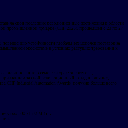
едставила свои последние революционные достижения в области
ой промышленной ярмарке (CIIF 2025), прошедшей с 23 по 27
сть повышению устойчивости глобальных цепочек поставок за
ромышленной экосистеме в условиях растущих требований к
ческие инновации в семи секторах: энергетика,
 признанием за свой революционный вклад и влияние,
а CIIF Industrial Automation Awards, получив больше всего
ощностью 500 кВт/2 МВтч;
ания;