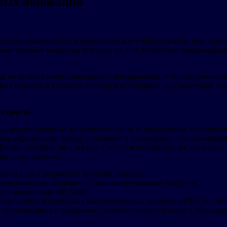
ных инноваций
одства промышленного и энергетического оборудования, ярко пр
вым уровнем выбросов углерода на 25-й Китайской международн
когда не останавливать эволюцию» подчеркивает ее приверженно
ания стремится ускорить переход к устойчивой, высокоточной п
 отрасль
 высококачественные, интеллектуальные и экологичные технологи
ана окружающей среды, отопление и охлаждение. Пользующаяся
nergy Awards и двух наград в области автоматизации производств
ыли представлены:
along One и разработка крупной поковки;
возможностью глубокого сглаживания пиковых нагрузок;
меси мощностью 300 МВт;
ево-железных жидкостных аккумуляторных батареях LDES № 1 м
 обслуживания и внедрение сложного энергетического оборудов