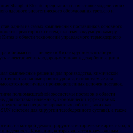
я Shanghai Electric представила на выставке модели своих
го ядерного энергетического оборудования третьего и
», став одним из самых комплексных поставщиков основного
мпоненты реакторных систем, включая вакуумную камеру,
 Китая в области технологий управляемого термоядерного
ветра и биомассы — первую в Китае крупномасштабную
ть «электричество-водород-метанол» к декарбонизации в
тавляя комплексные решения для производства, химической
с точностью нанометрового уровня, используемые для
 высокотехнологичных производственных цепочек поставок.
стигла полномасштабной экосистемы поставок в области
ие, для поставки надежных, экономически эффективных
 представила специализированных роботов, таких как
 (система для хирургии тазобедренного сустава), а также
ергии», на которой демонстрируются исторические артефакты, в
и надежность Компании, которая является краеугольным