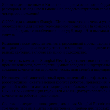
Являясь единственным в Китае поставщиком основного оборудо
реакторов Hualong One и Guohe One, продемонстрировав свои 
четвертого поколений.
С 2000 года компания Shanghai Electric является ключевым уч
оборудования для систем термоядерного реактора. На ярмарке
тепловой экран, теплообменник и сосуд Дьюара. Эти выставк
синтеза.
Компания также представила интегрированный проект Taonan 
инициативу по производству зеленого метанола, прошедшую с
разных секторах, включая авиацию и судоходство.
Кроме того, компания Shanghai Electric укрепляет свои цепоч
промышленности, металлургии, умных городов и индустриаль
создания компонентов аэрокосмических двигателей и шарнирн
Используя свой многообразный промышленный портфель и межот
робототехники, охватывающей корпуса роботов, приложения, 
решений в области автоматизации для глобальных операторов 
LINGTENG (инспекция труб), LINGHANG (патрулирование), LI
компоненты роботов-гуманоидов.
Сочетая наследие с инновациями, компания Shanghai Electric 
том числе первый в Китае измерительный прибор для паровых