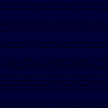
вания высокотемпературных газоохлаждаемых реакторов, компани
мощные возможности в области технологий производства основно
астником проекта термоядерного синтеза «Искусственное солнце
 CIIF 2025 компания продемонстрировала критически важные ко
и продемонстрировали независимые инновационные возможности
по производству зеленого метанола с использованием энергии 
ертификацию ISCC ЕС. Проект обеспечивает масштабируемый пу
ки поставок и развивает интеллектуальное производство, предос
ных парков. Прецизионные многоцелевые шлифовальные станки 
ых соединений роботов, увеличивают глобальное многообразие
раслевые синергические связи, компания Shanghai Electric до
ключевые компоненты и основное производственное оборудован
промышленной автоматизации. Экспозиция на ярмарке CIIF 2025
NGYAO (на колесах), LINGKE (двойной манипулятор) и HENGSUN
также представила специальную выставку под названием «Век эн
 турбин мощностью 6000 кВт, отражающий инженерное наследие 