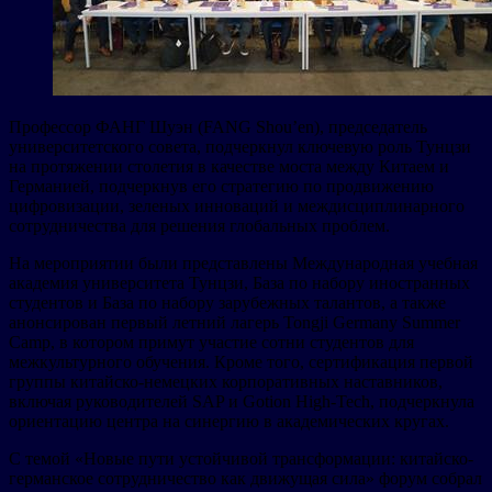
Профессор ФАНГ Шуэн (FANG Shou’en), председатель
университетского совета, подчеркнул ключевую роль Тунцзи
на протяжении столетия в качестве моста между Китаем и
Германией, подчеркнув его стратегию по продвижению
цифровизации, зеленых инноваций и междисциплинарного
сотрудничества для решения глобальных проблем.
На мероприятии были представлены Международная учебная
академия университета Тунцзи, База по набору иностранных
студентов и База по набору зарубежных талантов, а также
анонсирован первый летний лагерь Tongji Germany Summer
Camp, в котором примут участие сотни студентов для
межкультурного обучения. Кроме того, сертификация первой
группы китайско-немецких корпоративных наставников,
включая руководителей SAP и Gotion High-Tech, подчеркнула
ориентацию центра на синергию в академических кругах.
С темой «Новые пути устойчивой трансформации: китайско-
германское сотрудничество как движущая сила» форум собрал