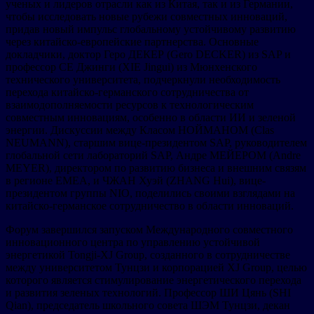
ученых и лидеров отрасли как из Китая, так и из Германии,
чтобы исследовать новые рубежи совместных инноваций,
придав новый импульс глобальному устойчивому развитию
через китайско-европейские партнерства. Основные
докладчики, доктор Геро ДЕКЕР (Gero DECKER) из SAP и
профессор СЕ Джинги (XIE Jingui) из Мюнхенского
технического университета, подчеркнули необходимость
перехода китайско-германского сотрудничества от
взаимодополняемости ресурсов к технологическим
совместным инновациям, особенно в области ИИ и зеленой
энергии. Дискуссии между Класом НОЙМАНОМ (Clas
NEUMANN), старшим вице-президентом SAP, руководителем
глобальной сети лабораторий SAP, Андре МЕЙЕРОМ (Andre
MEYER), директором по развитию бизнеса и внешним связям
в регионе EMEA, и ЧЖАН Хуэй (ZHANG Hui), вице-
президентом группы NIO, поделились своими взглядами на
китайско-германское сотрудничество в области инноваций.
Форум завершился запуском Международного совместного
инновационного центра по управлению устойчивой
энергетикой Tongji-XJ Group, созданного в сотрудничестве
между университетом Тунцзи и корпорацией XJ Group, целью
которого является стимулирование энергетического перехода
и развития зеленых технологий. Профессор ШИ Цянь (SHI
Qian), председатель школьного совета ШЭМ Тунцзи, декан