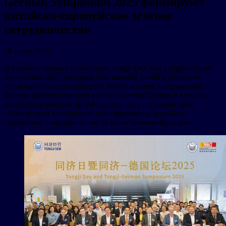
German Symposium 2025 формируют
китайско-европейское зеленое
сотрудничество
18 июня 2025
В Берлине прошел симпозиум Tongji Day and Tongji-German
Symposium 2025, который стал важной вехой в развитии
устойчивого сотрудничества между Китаем и Германией.
Форум, организованный университетом Тунцзи и Немецко-
китайским центром ШЭМ Тунцзи, был посвящен теме
«Новые пути устойчивой трансформации: китайско-
германское сотрудничество за более зеленое будущее».