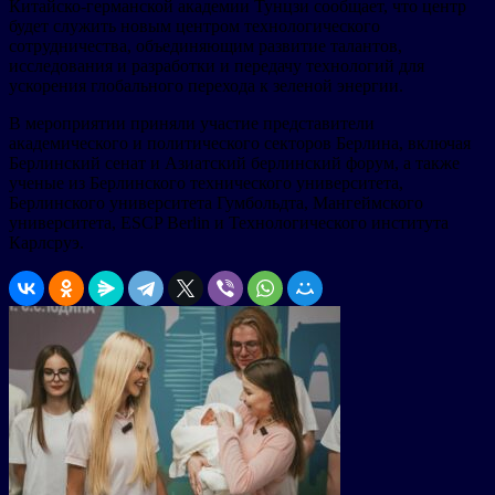
Китайско-германской академии Тунцзи сообщает, что центр
будет служить новым центром технологического
сотрудничества, объединяющим развитие талантов,
исследования и разработки и передачу технологий для
ускорения глобального перехода к зеленой энергии.
В мероприятии приняли участие представители
академического и политического секторов Берлина, включая
Берлинский сенат и Азиатский берлинский форум, а также
ученые из Берлинского технического университета,
Берлинского университета Гумбольдта, Мангеймского
университета, ESCP Berlin и Технологического института
Карлсруэ.