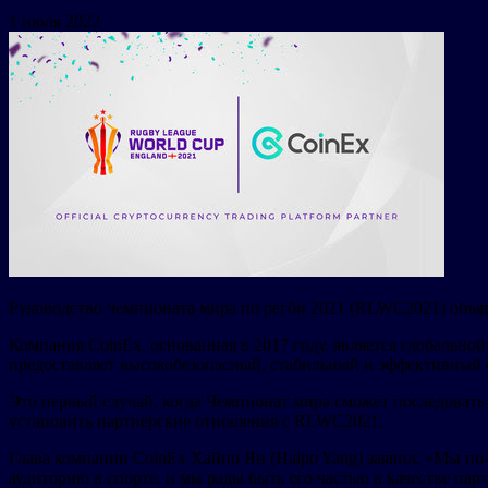
1 июля 2022
Руководство чемпионата мира по регби 2021 (RLWC2021) объя
Компания CoinEx, основанная в 2017 году, является глобаль
предоставляет высокобезопасный, стабильный и эффективный с
Это первый случай, когда Чемпионат мира сможет последовать
установить партнерские отношения с RLWC2021.
Глава компании CoinEx Хайпо Ян (Haipo Yang) заявил: «Мы п
аудиторию в спорте, и мы рады быть его частью в качестве пар