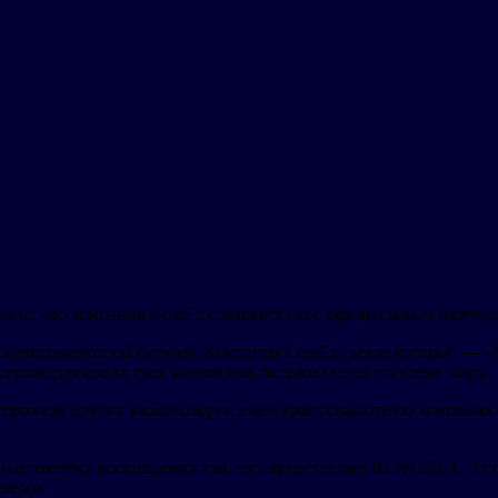
вило, что компания CoinEx становится его официальным партне
ной криптовалютной биржей. Компания CoinEx, девиз которой — 
ервис для своих трех миллионов пользователей по всему миру.
 примеру других видов спорта, имея криптовалютную компанию в
о-настоящему восхищаемся тем, что представляет RLWC2021. Эт
тнеров.