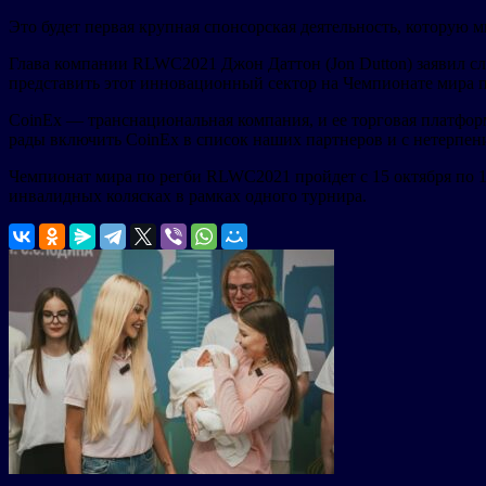
Это будет первая крупная спонсорская деятельность, которую 
Глава компании RLWC2021 Джон Даттон (Jon Dutton) заявил сл
представить этот инновационный сектор на Чемпионате мира п
CoinEx — транснациональная компания, и ее торговая платфор
рады включить CoinEx в список наших партнеров и с нетерпени
Чемпионат мира по регби RLWC2021 пройдет с 15 октября по 
инвалидных колясках в рамках одного турнира.