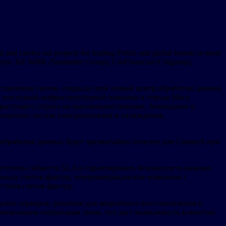
and carries out projects for leading Polish and global brands in more
Pepsi, BZ WBK (Santander Group), CitiFinancial (Citigroup),
тавления счетов, открыла свой новый центр обработки данных
х последней инфраструктурной новинки в городе Меса
растущего спроса на высококачественные, безопасные и
наличию систем электропитания и охлаждения,
 обработки данных будет чрезвычайно полезен для Comarch при
степень гибкости SLA и гарантировать безопасность важных
онных счетов-фактур, североамериканские компании с
ствия счетов-фактур.
ение серверов, решения для аварийного восстановления и
ескольким операторам связи, что даст возможность клиентам