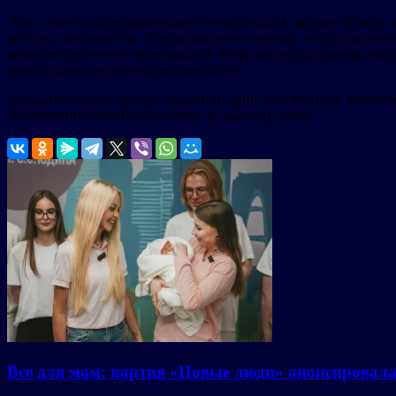
Этот объект стал кульминацией инвестиций в размере 26 млн.
четырех континентах. Это расширение означает, что предприя
развитой системной интеграцией. Инфраструктура центра об
интеграции и переговоров в масштабе.
Открытие нового центра обработки данных в Фениксе являетс
ИТ-решений клиентам из самых разных отраслей.
Все для мам: партия «Новые люди» анонсировал