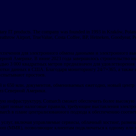
etary IT products. The company was founded in 1993 in Kraków, Poland 
 Heathrow Airport, TrueValue, Costa Coffee, BP, Heineken, Goodyear, 
еспечения для электронного обмена данными и электронного выс
ерной Америке. В июне 2023 года завершилось строительство и
дью 3 000 квадратных метров предназначен для удовлетворения 
отки данных в США. Благодаря мониторингу 24/7×365, а также 
 испытывают простоев.
ей и 650 млн. документов, обмениваемых ежегодно, новый центр
из Северной Америки.
ую инфраструктуру, Comarch сможет обеспечить более высокую 
водит новые налоговые правила, требующие выставления электр
rch в плане централизованного подхода к обеспечению соответ
услуг, включая управляемые сервисы, облачный хостинг, размещ
oom (MMR), позволяющие клиентам подключаться к одному или н
.