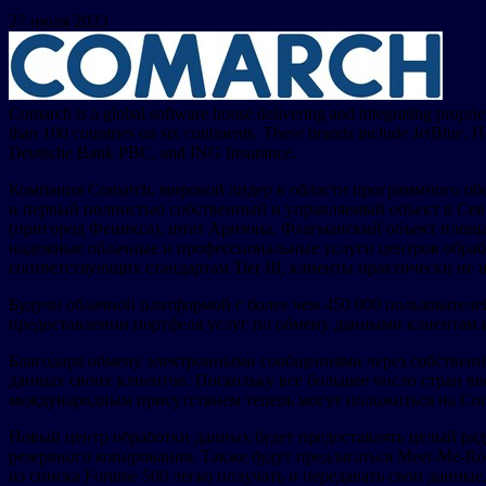
27 июля 2023
Comarch is a global software house delivering and integrating propri
than 100 countries on six continents. These brands include JetBlue,
Deutsche Bank PBC, and ING Insurance.
Компания Comarch, мировой лидер в области программного об
и первый полностью собственный и управляемый объект в Сев
(пригород Феникса), штат Аризона. Флагманский объект площа
надежные облачные и профессиональные услуги центров обраб
соответствующих стандартам Tier III, клиенты практически не
Будучи облачной платформой с более чем 450 000 пользовател
предоставлении портфеля услуг по обмену данными клиентам 
Благодаря обмену электронными сообщениями через собственн
данных своих клиентов. Поскольку все большее число стран в
международным присутствием теперь могут положиться на Coma
Новый центр обработки данных будет предоставлять целый ряд 
резервного копирования. Также будут предлагаться Meet-Me-R
из списка Fortune 500 легко получать и передавать свои данные