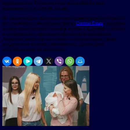
недвижимость, 3) сравнить стоимость аналогичной
недвижимости в этом же районе.
Не лишним будет послушать совет профессионалов. Одна из
популярнейших риелторских фирм «
Corruso Estate
» способна
оказать очень ценную помощь в выборе подходящего объекта
и страхования от рисков при оформлении документов.
Агентство имеет хорошие связи с госструктурами, также
поддерживает в бизнес-начинаниях и способствует
получению вида на жительство.