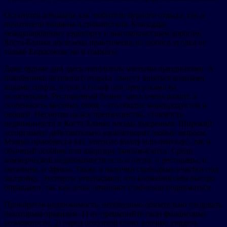
Останутся довольны как любители бурного отдыха, так и
почитатели тишины и спокойствия. Благодаря
международному аэропорту и высококлассным дорогам,
Коста-Бланка досягаема практически из любого уголка не
только Евросоюза, но и планеты.
Даже будние дни здесь наполнены частыми праздниками. А
поклонники активного отдыха смогут заняться водными
видами спорта, игрой в гольф или прогулками на
велосипедах. Ресторанный бизнес здесь очень развит, а
особенность местных блюд – это обилие морепродуктов и
овощей. Несмотря на все преимущества, стоимость
недвижимости в Коста-Бланке весьма умеренная. Широкий
ассортимент действительно удовлетворит любые запросы.
Можно приобрести как элитную виллу или пентхаус, так и
обычный особняк или квартиру эконом-класса. Среди
коммерческой недвижимости есть и отели, и рестораны, и
магазины, и офисы. Также в наличии свободные участки под
застройку. Эксперты утверждают, что вложения себя быстро
оправдают, так как цены начинают стабильно подниматься.
Приобретая недвижимость, необходимо обязательно следовать
некоторым правилам: 1) не превышайте свои финансовые
возможности, 2) перед покупкой стоит воочию увидеть