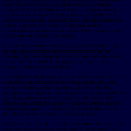
инвестиционный фонд с подразделениями в Океании,
Северной и Южной Америке и Азии, располагающий более
чем 30-летним опытом и инвестиционным портфелем в
размере 4 миллиардов долларов США. Заинтересованность
фирмы в модели PAL заключается в расширении
стратегических партнерств и возможностей строительства
недвижимости на ключевых рынках.
Как и во всех проектах публичного доступа Crystal Lagoons,
центральным элементом является кристальная лагуна с
платным доступом. Комплексы PAL также включают в себя
рестораны, зоны семейного отдыха, отели, магазины,
пляжные клубы и тому подобное.
«Австралийцы любят воду и активный отдых. Однако, как и
во многих туристических местах мира, прибрежная зона
сильно застроена, а земля дорогая. Строительство PAL
предлагает успешную и экологичную альтернативу развитию
пляжно-рекреационной инфраструктуры во внутренних
районах, предоставляя широким массам населения доступ к
этим зонам отдыха», — сказал Алистер Синклер (Alastair
Sinclair), региональный директор Crystal Lagoons.
«В ходе этого партнерства мы рассчитываем обогатить свой
опыт, укрепить потенциал концепции и технологии Crystal