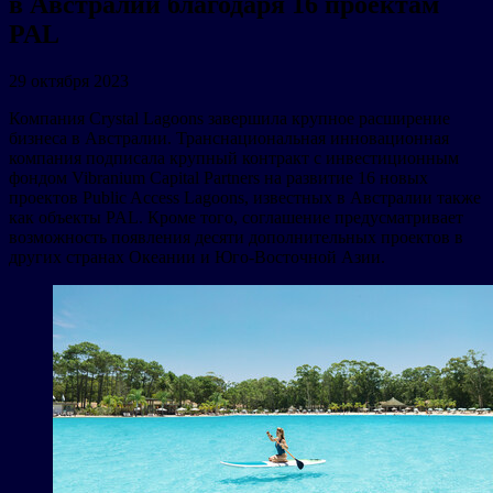
в Австралии благодаря 16 проектам
PAL
29 октября 2023
Компания Crystal Lagoons завершила крупное расширение
бизнеса в Австралии. Транснациональная инновационная
компания подписала крупный контракт с инвестиционным
фондом Vibranium Capital Partners на развитие 16 новых
проектов Public Access Lagoons, известных в Австралии также
как объекты PAL. Кроме того, соглашение предусматривает
возможность появления десяти дополнительных проектов в
других странах Океании и Юго-Восточной Азии.