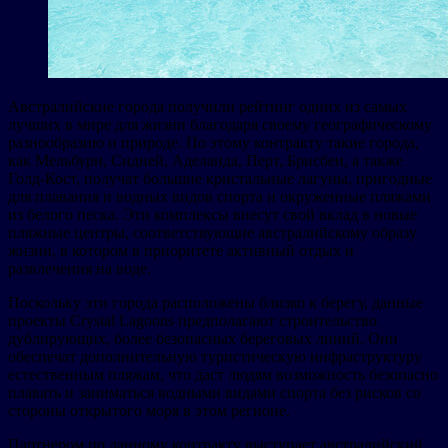
Австралийские города получили рейтинг одних из самых
лучших в мире для жизни благодаря своему географическому
разнообразию и природе. По этому контракту такие города,
как Мельбурн, Сидней, Аделаида, Перт, Брисбен, а также
Голд-Кост, получат большие кристальные лагуны, пригодные
для плавания и водных видов спорта и окруженные пляжами
из белого песка. Эти комплексы внесут свой вклад в новые
пляжные центры, соответствующие австралийскому образу
жизни, в котором в приоритете активный отдых и
развлечения на воде.
Поскольку эти города расположены близко к берегу, данные
проекты Crystal Lagoons предполагают строительство
дублирующих, более безопасных береговых линий. Они
обеспечат дополнительную туристическую инфраструктуру
естественным пляжам, что даст людям возможность безопасно
плавать и заниматься водными видами спорта без рисков со
стороны открытого моря в этом регионе.
Партнером по данному контракту выступает австралийский