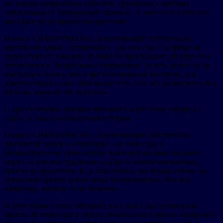
несколько неприятных событий. Грузовики с цветами
забуксовали на белорусской таможне. А через нее в Россию
попадает до 90 процентов растений.
Полина СИМБИРЯКОВА, управляющий собственник
цветочной лавки «Amsterdam»: «До сих пор с 10 февраля
фуры стоят на таможне. И либо их пропускают, но куда-то в
отстойники в Подмосковье отправляют. То есть никто их не
выпускает. Хотя у них и фитосанитарный контроль, вся
документация — все абсолютно есть. Все это досмотрено. Но,
видимо, кому-то это выгодно».
С хризантемами, которые Восьмого марта тоже уходят на
«ура», и вовсе неожиданная история.
Полина СИМБИРЯКОВА, управляющий собственник
цветочной лавки «Amsterdam»: «В этом году в
Великобритании День матери выпадает на наше восьмое
марта. И для них традиция — дарить мамам хризантемы,
букеты из хризантем. И, к сожалению, мы видим сейчас на
аукционах просто дикие цены на хризантемы. Мы вот,
например, вообще ее не повезем».
В цветочном салоне обещают рост цен и на голландские
букеты. В этом году в страну неожиданно пришли заморозки,