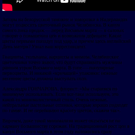
Заторы на белорусской таможне и заморозки в Нидерландах
могут подкосить цветочный рынок Челябинска. В канун
самого пика продаж — перед Восьмым марта — в салонах
говорят о повышении цен и возможном дефиците. Какие
цветы первыми попадут под удар, и причем здесь английский
День матери? Узнал наш корреспондент.
Гиацинты, тюльпаны, нарциссы и мимоза. Челябинские
цветочники точно знают, что будут спрашивать мужчины
ранним утром Восьмого марта. В топе — популярные
первоцветы. И никакой «кричащей» упаковки: нежные
весенние цветы должны выступать соло.
Александра ГОНЧАРОВА, флорист: «Мы стараемся по
минимуму использовать. Если все-таки используем, это
какой-то минималистичный стиль. Очень нежные,
нейтральные пастельные оттенки, которые хорошо подходят
по гамме. И не перебивают красоту цветов, скажем так».
Впрочем, даже такой минимализм может оказаться не по
карману большинству горожан. На традиционный рост цен в
канун Восьмого марта в этом году наложились сразу