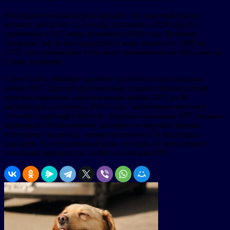
Исследовательская фирма ожидает, что мировой рынок
яхтинга достигнет 12,16 млрд долларов к 2028 году по
сравнению с 8,15 млрд долларов в 2020 году. Во время
пандемии число миллиардеров в мире выросло с 2095 до
2755, а их совокупное состояние увеличилось на 60%, или на
5 трлн долларов.
Cyber Yachts занимает хорошие позиции на прибыльном
рынке NFT. Другой крупный банк недавно повысил свой
прогноз рыночной капитализации рынка NFT до 80
миллиардов долларов к 2050 году с двузначным ростом в
течение следующих пяти лет. Крупная компания NFT недавно
привлекла 450 миллионов долларов от ведущей фирмы
венчурного капитала, оценив компанию в 4 миллиарда
долларов. На сегодняшний день это один из крупнейших
начальных раундов для любой коллекции NFT.