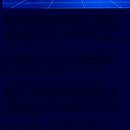
Первая в мире яхтенная компания Metaverse, Cyber Yachts,
принадлежащая Monsoon Blockchain Corporation, получила
статус заявки на патент от Ведомства США по патентам и
товарным знакам (USPTO). Патенты относятся к
революционным технологиям, разработанным для проектов
Cyber Yachts NFT и Metaverse.
Летом компания готовится к запуску серии мероприятий
Metaverse и IRL (в реальной жизни). Первые мероприятия
включают размещение NFT, виртуальные выступления
отмеченных наградами начинающих музыкальных
исполнителей и знаменитостей.
Cyber Yachts разработала революционный ресурс
интеллектуальной собственности, который позволяет NFT,
связанным с блокчейном, взаимодействовать с объектами
данных в метавселенной. Metaverse Cyber Yachts предоставит
доверенным пользователям доступ через NFT, а также создаст
механизмы для доступа пользователей к объектам данных в
виртуальных средах.
Это запатентованное обозначение позволяет компании
защищать свои ноу-хау, изобретения и усовершенствования,