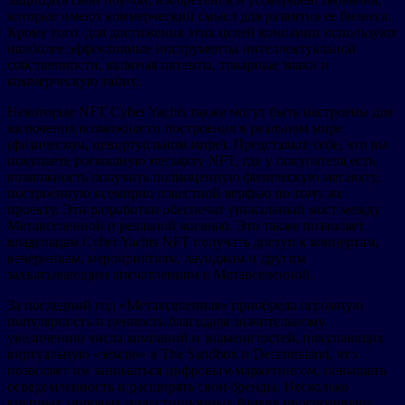
которые имеют коммерческий смысл для развития ее бизнеса.
Кроме того, для достижения этих целей компании используют
наиболее эффективные инструменты интеллектуальной
собственности, включая патенты, товарные знаки и
коммерческую тайну.
Некоторые NFT Cyber Yachts также могут быть настроены для
включения возможности построения в реальном мире
(физическом, невиртуальном мире). Представьте себе, что вы
покупаете роскошную мегаяхту NFT, где у покупателя есть
возможность получить полноценную физическую мегаяхту,
построенную всемирно известной верфью по тому же
проекту. Эти разработки обеспечат уникальный мост между
Метавселенной и реальной жизнью. Это также позволяет
владельцам Cyber Yachts NFT получать доступ к концертам,
вечеринкам, мероприятиям, лаунджам и другим
захватывающим впечатлениям в Метавселенной.
За последний год «Метавселенная» приобрела огромную
популярность и ценность благодаря значительному
увеличению числа компаний и знаменитостей, покупающих
виртуальную «землю» в The Sandbox и Decentraland, что
позволяет им заниматься цифровым маркетингом, повышать
осведомленность и расширять свои бренды. Несколько
крупных мировых инвестиционных банков прогнозируют,