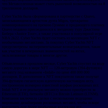
что Метавселенная может стать рыночной возможностью на 8
триллионов долларов.
Cyber Yachts была сформирована в партнерстве с Quavo,
записывающимся артистом дуэта Migos, трехкратно
номинированного на премию Грэмми и продающего платину.
Quavo недавно присоединился к звездному туру Джастина
Бибера «Justice Tour», а также участвовал в популярной игре
NBA 2k22. Cyber Yachts будет состоять из коллекции NFT с
необычными мегаяхтами. За покупку Cyber Yachts NFT
предусмотрены экспериментальные вознаграждения, такие
как участие в вечеринках знаменитостей на яхтах,
эксклюзивные товары и многое другое.
Объявленная в прошлом месяце, Cyber Yachts спустит на воду
самую дорогую в мире NFT — 120-метровую (394-футовую)
мегаяхту под названием «Indah» по цене 400 000 000
долларов. В дополнение к NFT покупатели также получат
394-футовую гигантскую идентичную настоящую яхту,
построенную всемирно известной верфью роскошных яхт.
Indah NFT и ее реальную мегаяхту можно приобрести за
Ethereum (ETH), биткойн (BTC) и Bitcoin Latinum (LTNM).
Компания заключила сделки с несколькими ведущими
мировыми дизайнерами роскошных мегаяхт, чтобы вскоре
выпустить еще более необычные коллекции яхт.