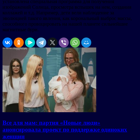
установлена специальная программа для получения
изображений Солнца, просмотра вспышек на нем, создания
коллажей и т.д. Например, дети вели наблюдение за
эволюцией такого явления, как корональный выброс массы,
способного провоцировать на нашей планете сильнейшие
магнитные бури.
Все для мам: партия «Новые люди»
анонсировала проект по поддержке одиноких
женщин