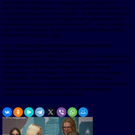
Мероприятие также стало площадкой для обсуждения
перспектив цифровизации региона. Участники отметили, что
подобные инициативы способствуют снижению зависимости
от зарубежных технологий и укрепляют технологический
суверенитет. Подписание соглашения с Р7 — еще один шаг в
реализации стратегии региона по созданию современной и
безопасной цифровой среды.
Крупнейшая в регионе двухдневная конференция по
информационной безопасности и
импортозамещению «ИнфоХаб 2025» успешно завершилась 4
июля, собрав более 350 участников из разных городов России,
включая Дальний Восток, Москву, Санкт-Петербург,
Екатеринбург, Новосибирск, Нижний Новгород и Казань.
Мероприятие было посвящено актуальным вопросам
импортозамещения и кибербезопасности, соответствующим
задачам национального проекта «Экономика данных и
цифровая трансформация государства».