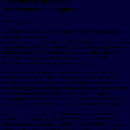
посетила Шэньчжэнь-
Чжуншаньский коридор
10 октября 2024
По случаю 100-дневной годовщины открытия Шэньчжэнь-
Чжуншаньского коридора,
состоялся визит делегации экспертов по международным ком
Это мероприятие было организовано Академией перевода и
интерпретации CICG в рамках программы «Мир приходит в
Чжуншань». Первая остановка визита — Шэньчжэнь-
Чжуншаньский коридор в провинции Гуандун.
«Это мост первостепенной важности, его уникальность и
значимость очевидны. Он соединяет Чжуншань, Шэньчжэнь,
Чжухай и другие регионы, что значительно способствует
экономическому развитию Чжуншаня. По моему мнению, этот
мост открывает для Чжуншаня окно в мир», — заявил
Мухаммад Асгар, корреспондент Associated Press of Pakistan в
Китае, после осмотра Шэньчжэнь-Чжуншаньского коридора.
Подготовка и строительство Шэньчжэнь-Чжуншаньского
коридора заняли 14 лет. Он сократил время в пути между
Шэньчжэнем и Чжуншанем с двух часов до 30 минут, создав
«получасовой круг общения» между двумя городами. Это