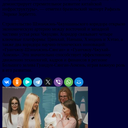
демонстрирует стремительное развитие китайской
инфраструктуры», — отметил бразильский эксперт Рафаэль
Энрике Зербетто.
Строительство Шэньчжэнь-Чжуншаньского коридора открыло
экономическую артерию между восточной и западной
частями устья реки Чжуцзян. Коридор связывает четыре
ключевые платформы: Цяньхай, Наньша, Хэнцинь и Хэтао, а
также два коридора научно-технических инноваций:
«Гуанчжоу-Шэньчжэнь-Сянган» и «Гуанчжоу-Чжухай-
Аомэнь». Это значительно способствует эффективному
движению технологий, кадров и финансов в регионе
Большого залива Гуандун-Сянган-Аомэнь, играя важную роль
в его развитии.