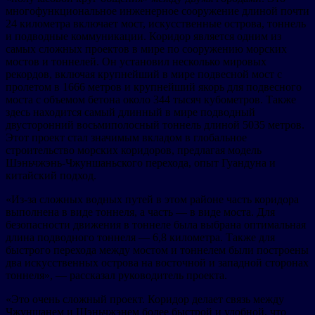
многофункциональное инженерное сооружение длиной почти
24 километра включает мост, искусственные острова, тоннель
и подводные коммуникации. Коридор является одним из
самых сложных проектов в мире по сооружению морских
мостов и тоннелей. Он установил несколько мировых
рекордов, включая крупнейший в мире подвесной мост с
пролетом в 1666 метров и крупнейший якорь для подвесного
моста с объемом бетона около 344 тысяч кубометров. Также
здесь находится самый длинный в мире подводный
двусторонний восьмиполосный тоннель длиной 5035 метров.
Этот проект стал значимым вкладом в глобальное
строительство морских коридоров, предлагая модель
Шэньчжэнь-Чжуншаньского перехода, опыт Гуандуна и
китайский подход.
«Из-за сложных водных путей в этом районе часть коридора
выполнена в виде тоннеля, а часть — в виде моста. Для
безопасности движения в тоннеле была выбрана оптимальная
длина подводного тоннеля — 6,8 километра. Также для
быстрого перехода между мостом и тоннелем были построены
два искусственных острова на восточной и западной сторонах
тоннеля», — рассказал руководитель проекта.
«Это очень сложный проект. Коридор делает связь между
Чжуншанем и Шэньчжэнем более быстрой и удобной, что