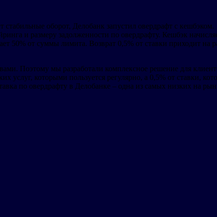
еет стабильные оборот, Делобанк запустил овердрафт с кешбэко
ринга и размеру задолженности по овердрафту. Кешбэк начисляе
ет 50% от суммы лимита. Возврат 0,5% от ставки приходит на ра
вами. Поэтому мы разработали комплексное решение для клиенто
х услуг, которыми пользуется регулярно, а 0,5% от ставки, кото
тавка по овердрафту в Делобанке – одна из самых низких на рын