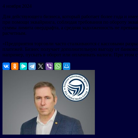
4 ноября 2024
Для действующего бизнеса, который работает более года и им
при помощи эквайринга, соблюдая требования по обороту эквай
суммы лимита овердрафта, а средняя задолженность не превыша
расчетным.
«Предприятия торговли часто сталкиваются с кассовыми разры
платежей. Бизнес получает дополнительную выгоду от банковски
например, пускать в оборот или оплачивать налоги. При этом с