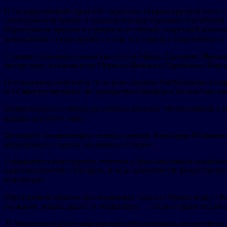
В Государственной Думе РФ торжества открыл круглый стол, п
«Историческая память в законодательной практике Российской
Мероприятие прошло в удивительно тёплой, искренней атмосфе
размышляли о связи времён, о том, как память о героических и
С приветственным словом выступила Мария Сергеевна Марьяко
автору идеи и основателю Первого Женского Еврейского Конгр
Центральным моментом стала речь Германа Рашбиловича Захар
всех присутствующих. На конкретных примерах он показал, ка
Международное измерение вопроса раскрыл Чрезвычайный и по
правды для всего мира.
Духовную составляющую осветил раввин Александр Моисеевич 
предупредил о рисках искажения истории.
Собравшиеся единодушно отметили: День спасения и освобожд
национальностей и взглядов. В ходе оживлённой дискуссии р
резолюции.
Мероприятие прошло при поддержке партии «Новые люди», Ко
уважение, живой диалог и общая цель — стала лучшим подтвер
В Московском доме национальностей состоялось заседание экс