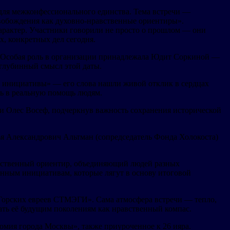
 для межконфессионального единства. Тема встречи —
свобождения как духовно-нравственные ориентиры».
арактер. Участники говорили не просто о прошлом — они
х, конкретных дел сегодня.
. Особая роль в организации принадлежала Юдит Соркиной —
 глубинный смысл этой даты.
е инициативы» — его слова нашли живой отклик в сердцах
ть в реальную помощь людям.
 Олес Восеф, подчеркнув важность сохранения исторической
я Александрович Альтман (сопредседатель Фонда Холокоста)
равственный ориентир, объединяющий людей разных
енным инициативам, которые лягут в основу итоговой
Горских евреев СТМЭГИ». Сама атмосфера встречи — тепло,
ать её будущим поколениям как нравственный компас.
омия города Москвы», также приуроченное к 26 ияра.