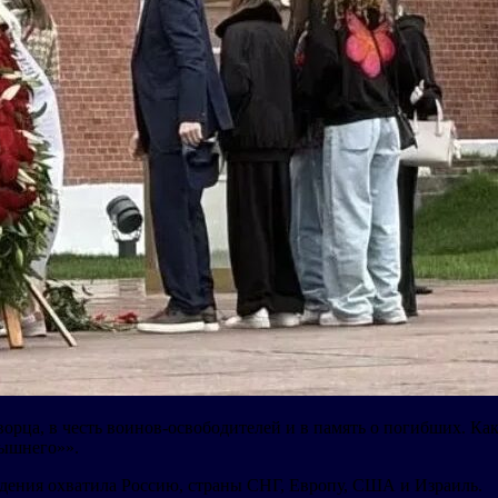
орца, в честь воинов-освободителей и в память о погибших. Как 
вышнего»».
дения охватила Россию, страны СНГ, Европу, США и Израиль.