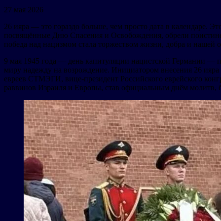
27 мая 2026
26 ияра — это гораздо больше, чем просто дата в календаре. Э
посвящённые Дню Спасения и Освобождения, обрели поистине в
победа над нацизмом стала торжеством жизни, добра и нашей о
9 мая 1945 года — день капитуляции нацистской Германии — п
миру надежду на возрождение. Инициатором внесения 26 ияра
евреев СТМЭГИ, вице-президент Российского еврейского конгр
раввинов Израиля и Европы, став официальным днём молитв, 