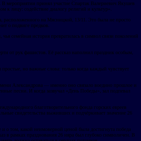
а. В мероприятии принял участие Спартак Валериевич Якушев
 к лицу: содействие диалогу религий и культур».
а, расположенного на Мясницкой, 13/11. Это была не просто
нит о подвиге предков.
 чья семейная история превратилась в символ связи поколений
рти от рук фашистов. Её рассказ наполнил праздник особым,
 простые, но важные слова: только когда каждый чувствует
имени Александрова — именно оно связало воедино прошлое и
ные песни. И когда зазвучал «День Победы», зал подпевал
Международного благотворительного фонда горских евреев
альные свидетельства выживших и подчёркивает значение 26
и о том, какой неимоверной ценой была достигнута победа
аз в рамках празднования 26 ияра был глубоко символичен. В
амять должна оставаться в сердцах потомков.