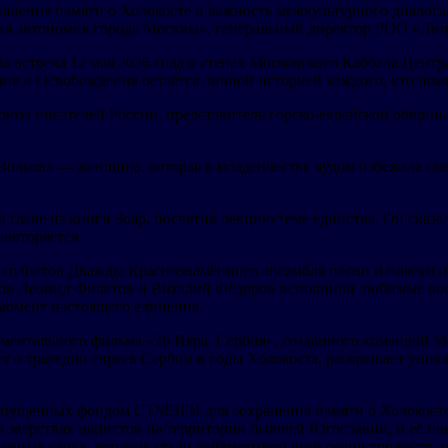
ранения памяти о Холокосте и важность межкультурного диалог
я автономия города Москвы», генеральный директор РОО «Лицом
а встреча 12 мая 2026 года в стенах Московского Каббала Центр
ния и Освобождения остаётся личной историей каждого, кто пом
юза писателей России, представитель горско-еврейской общины,
олкова — женщина, которая в младенчестве чудом избежала сме
главе из книги Зоар, посвятив лекцию теме единства. Он сказал
повторяется.
 солистов Дважды Краснознамённого ансамбля песни и пляски 
ов Леонид Филатов и Виталий Фёдоров исполнили любимые воен
 момент настоящего единения.
ументального фильма «26 Ияра. Сербия», созданного командой 
 о трагедии евреев Сербии в годы Холокоста, раскрывает уник
ыпущенных фондом СТМЭГИ для сохранения памяти о Холокосте 
 зверствах нацистов на территории бывшей Югославии, и её пок
нные слова, которые стали лейтмотивом всей серии торжеств: п