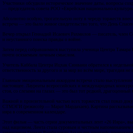
Участники обсудили историческое значение даты, вопросы сох
— председатель совета РОО «Еврейская национально-культурна
Абсолютно особую, трогательную ноту в череду торжеств внесл
встреча — это было живое свидетельство того, что День Спасе
Вечер открыл Геннадий Исаевич Рахмилов — писатель, член Со
и неустанного поиска правды о войне.
Затем перед собравшимися выступила ученица Центра Тамара В
почти осязаемым личным смыслом.
Учитель Каббала Центра Ицхак Синвани обратился к недельной 
ответственность за другого и за мир во всём мире, трагедия не 
Главным эмоциональным аккордом встречи стало выступление
настоящее. Лауреаты всероссийских и международных конкурс
стоя, со слезами на глазах — это был тот редкий, драгоценный
Важной и пронзительной частью всех торжеств стал показ док
СТМЭГИ (режиссёр — Марат Мардахаев). Картина рассказывает
ияра в современном календаре.
Этот фильм — часть серии документальных лент «26 Ияра», в
над нацизмом. Лента стала суровым и честным напоминанием о
завершение Герман Рашбилович Захарьяев произнёс проникнове