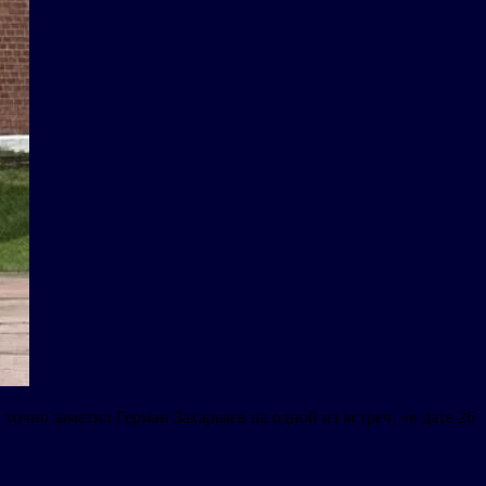
точно заметил Герман Захарьяев на одной из встреч, «в дате 26