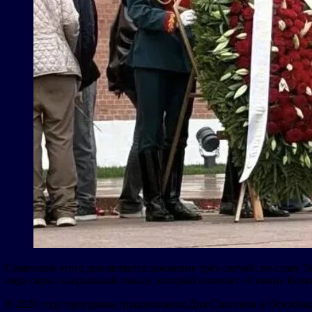
Символом этого дня является зажжение трёх свечей: во славу Тв
ияра скрыт сакральный смысл, который означает «Сияние Все
В 2026 году программа празднования Дня Спасения и Освобож