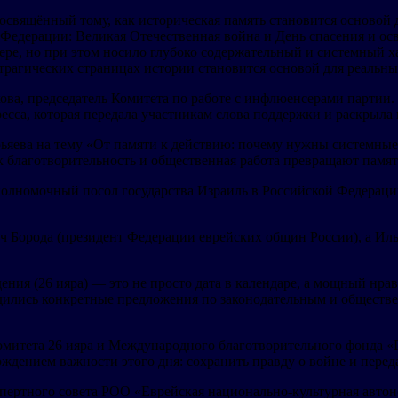
освящённый тому, как историческая память становится основой
 Федерации: Великая Отечественная война и День спасения и о
ре, но при этом носило глубоко содержательный и системный х
 трагических страницах истории становится основой для реальны
ва, председатель Комитета по работе с инфлюенсерами партии
есса, которая передала участникам слова поддержки и раскрыла
ьяева на тему «От памяти к действию: почему нужны системны
к благотворительность и общественная работа превращают памя
лномочный посол государства Израиль в Российской Федерации
Борода (президент Федерации еврейских общин России), а Иль
ения (26 ияра) — это не просто дата в календаре, а мощный н
одились конкретные предложения по законодательным и обществ
митета 26 ияра и Международного благотворительного фонда «
ждением важности этого дня: сохранить правду о войне и перед
пертного совета РОО «Еврейская национально-культурная автон