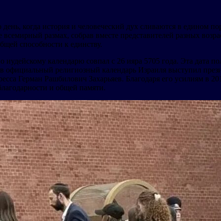
то день, когда история и человеческий дух сливаются в едином п
семирный размах, собрав вместе представителей разных возрас
бщей способности к единству.
о иудейскому календарю совпал с 26 ияра 5705 года. Эта дата 
 в официальный религиозный календарь Израиля выступил през
есса Герман Рашбилович Захарьяев. Благодаря его усилиям в 20
благодарности и общей памяти.