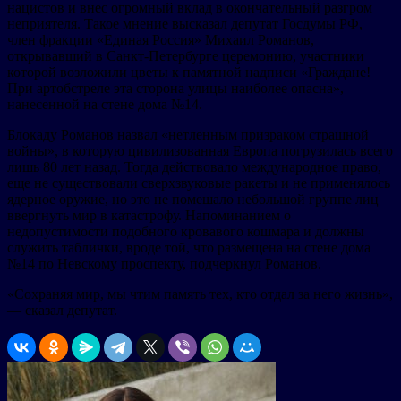
нацистов и внес огромный вклад в окончательный разгром
неприятеля. Такое мнение высказал депутат Госдумы РФ,
член фракции «Единая Россия» Михаил Романов,
открывавший в Санкт-Петербурге церемонию, участники
которой возложили цветы к памятной надписи «Граждане!
При артобстреле эта сторона улицы наиболее опасна»,
нанесенной на стене дома №14.
Блокаду Романов назвал «нетленным призраком страшной
войны», в которую цивилизованная Европа погрузилась всего
лишь 80 лет назад. Тогда действовало международное право,
еще не существовали сверхзвуковые ракеты и не применялось
ядерное оружие, но это не помешало небольшой группе лиц
ввергнуть мир в катастрофу. Напоминанием о
недопустимости подобного кровавого кошмара и должны
служить таблички, вроде той, что размещена на стене дома
№14 по Невскому проспекту, подчеркнул Романов.
«Сохраняя мир, мы чтим память тех, кто отдал за него жизнь»,
— сказал депутат.