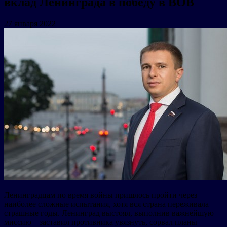
вклад Ленинграда в победу в ВОВ
27 января 2022
Ленинградцам по время войны пришлось пройти через
наиболее сложные испытания, хотя вся страна переживала
страшные годы. Ленинград выстоял, выполнив важнейшую
миссию – заставил противника увязнуть, сорвал планы