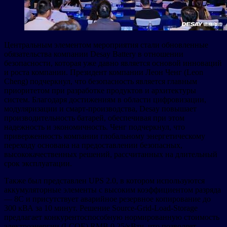
Центральным элементом мероприятия стали обновленные
обязательства компании Desay Battery в отношении
безопасности, которая уже давно является основой инноваций
и роста компании. Президент компании Леон Ченг (Leon
Cheng) подчеркнул, что безопасность является главным
приоритетом при разработке продуктов и архитектуры
систем. Благодаря достижениям в области цифровизации,
модуляризации и смарт-производства, Desay повышает
производительность батарей, обеспечивая при этом
надежность и экономичность. Ченг подчеркнул, что
приверженность компании глобальному энергетическому
переходу основана на предоставлении безопасных,
высококачественных решений, рассчитанных на длительный
срок эксплуатации.
Также был представлен UPS 2.0, в котором используются
аккумуляторные элементы с высоким коэффициентом разряда
— 8C и присутствует аварийное резервное копирование до
300 кВА за 10 минут. Решение Source-Grid-Load-Storage
предлагает конкурентоспособную нормированную стоимость
электроэнергии (LCOE) RMB 0,25/кВтч, что позволяет