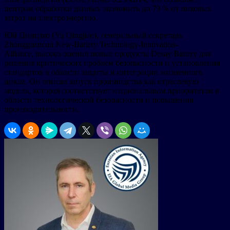
центрам обработки данных экономить до 79 % от пиковых
затрат на электроэнергию.
Юй Цинцзяо (Yu Qingjiao), генеральный секретарь
Zhongguancun New-Battery Technology-Innovation-
Alliance, высоко оценил новые продукты Desay Battery для
решения критических проблем безопасности и установления
стандартов в области защиты и интеграции жизненного
цикла. Он описал запуск производства как отраслевую
модель, которая соответствует национальным приоритетам в
области технологической безопасности и повышения
производительности.