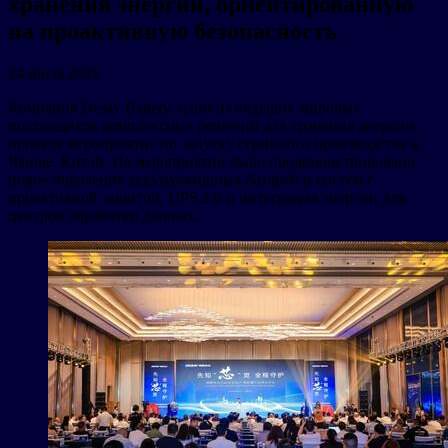
хранения энергии, ориентированную
на проактивную безопасность
24 июля 2025
Компания Desay Battery, один из ведущих мировых
поставщиков комплексных решений для хранения энергии,
провела мероприятие по запуску серийного производства в
Чанше, Китай. На мероприятии было продемонстрировано
новое поколение аккумуляторных батарей и систем с
проактивной защитой, UPS 2.0 и интеграция энергии для
центров обработки данных.