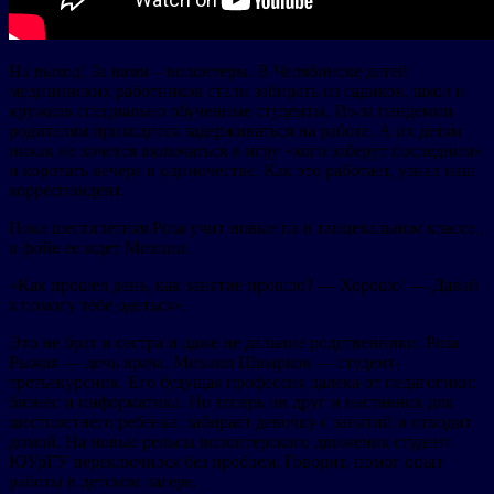
На выход! За вами – волонтеры. В Челябинске детей
медицинских работников стали забирать из садиков, школ и
кружков специально обученные студенты. Из-за пандемии
родителям приходится задерживаться на работе. А их детям
никак не хочется включаться в игру «кого заберут последним»
и коротать вечера в одиночестве. Как это работает, узнал наш
корреспондент.
Пока шестилетняя Роза учит новые па в танцевальном классе ,
в фойе ее ждет Михаил.
«Как прошел день, как занятие прошло? — Хорошо! — Давай
я помогу тебе одеться».
Это не брат и сестра и даже не дальние родственники. Роза
Рыжая — дочь врача. Михаил Швырков — студент-
третьекурсник. Его будущая профессия далека от педагогики:
бизнес и информатика. Но теперь он друг и наставник для
шестилетнего ребенка: забирает девочку с занятий и отводит
домой. На новые рельсы волонтерского движения студент
ЮУрГУ переключился без проблем. Говорит, помог опыт
работы в детском лагере.