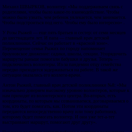
Михаил ШВЫРКОВ, волонтер: «Мы поддерживаем связь с
родителями, чтобы было какое-то взаимодействие. Чтобы
можно было узнать, чем ребенок увлекается, чем занимается.
Чтобы подстроиться под него. Чтобы ему было интересно» .
У Розы Рыжей — еще пять братьев и сестер: от семи месяцев
до шестнадцати лет. И папа — главный врач детской
поликлиники. Сейчас он работает в «красной зоне».
Перемещение семьи Рыжих по городу напоминает
броуновское движение: садики, школы, секции. Упорядочить
маршруты раньше помогали бабушки и друзья. Теперь —
подключились волонтеры. Из-за пандемии отцу семейства
нередко приходится задерживаться на работе. В такой же
ситуации оказались его коллеги-врачи.
Антон Рыжий, главный врач детской поликлиники №8: «Мы
изначально доверяем высокому уровню волонтеров, которые к
нам приходят из волонтерского центра. Во-вторых, есть
координаты, по которым мы созваниваемся, договариваемся о
том, кто будет помогать, как. Потом эти координаты
передаются непосредственно врачу или тому работнику,
которому будет помогать волонтер. И они уже тет-а-тет
выстраивают маршрут, помогают друг другу».