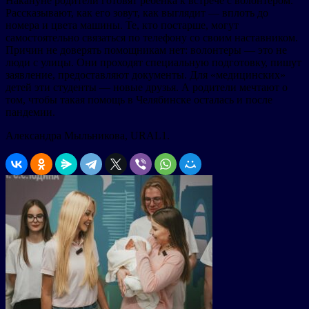
Накануне родители готовят ребенка к встрече с волонтером.
Рассказывают, как его зовут, как выглядит — вплоть до
номера и цвета машины. Те, кто постарше, могут
самостоятельно связаться по телефону со своим наставником.
Причин не доверять помощникам нет: волонтеры — это не
люди с улицы. Они проходят специальную подготовку, пишут
заявление, предоставляют документы. Для «медицинских»
детей эти студенты — новые друзья. А родители мечтают о
том, чтобы такая помощь в Челябинске осталась и после
пандемии.
Александра Мыльникова, URAL1.