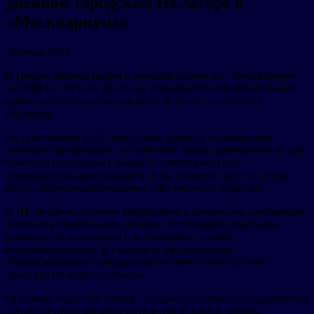
дневном городском НЕлагере в
«Москвариуме»
29 июля 2022
В Центре океанографии и морской биологии «Москвариум»
на ВДНХ с августа 2022 года открывается образовательный
проект летнего досуга для детей 8-12 лет – городской
НЕлагерь.
На протяжении всей программы проекта, включающей
изучение английского с носителями языка, мастер-классы для
освоения прикладных навыков, занятия ведущих
специалистов-океанографов, игры и многое другое, детей
будут сопровождать опытные наставники и педагоги.
В НЕлагере обеспечено комфортное и безопасное пребывание
благодаря пропускному режиму, постоянному контролю
руководства программы и наставников, а также
видеонаблюдению. В стоимость уже включены
сбалансированное трехразовое питание и бесплатный
трансфер от метро и обратно.
Основная задача НЕлагеря – создание условий для проведения
детьми летнего времени интересно и познавательно,