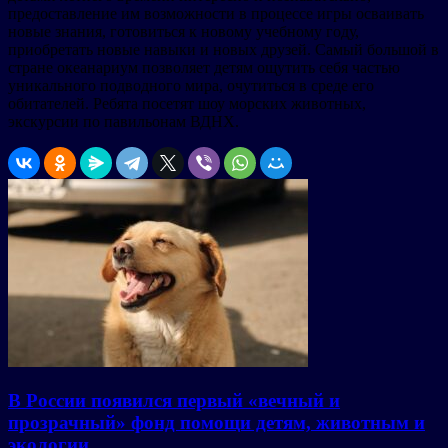
предоставление им возможности в процессе игры осваивать
новые знания, готовиться к новому учебному году,
приобретать новые навыки и новых друзей. Самый большой в
стране океанариум позволяет детям ощутить себя частью
уникального подводного мира, очутиться в среде его
обитателей. Ребята посетят шоу морских животных,
экскурсии по павильонам ВДНХ.
В России появился первый «вечный и
прозрачный» фонд помощи детям, животным и
экологии