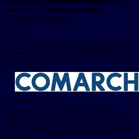
программы лояльности BahnBonus
совместно с технологическим
партнером Comarch
30 июля 2025
Компания Comarch AG объявила о начале партнерства с DB
Fernverkehr AG. В рамках совместного проекта существующая
программа лояльности BahnBonus будет перенесена на
мощную и гибкую инфраструктуру Comarch и поставлена на
долгосрочную основу.
Старт проекта в 2025 году
Совместный проект внедрения программы лояльности,
который стартует в 2025 году, ставит своей целью полный
перевод существующей программы лояльности BahnBonus на
модульную платформу Comarch Customer Loyalty Management
(CLM) в рамках модернизации общей архитектуры CRM в DB
Fernverkehr AG.