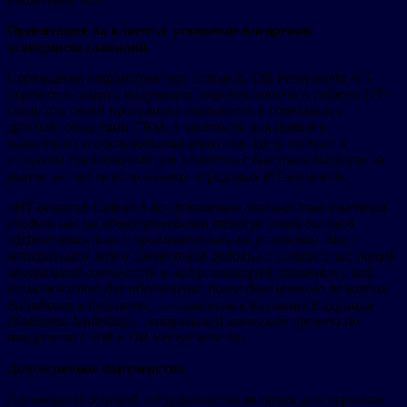
Ориентация на клиента: ускорение внедрения
усовершенствований
Переходя на инфраструктуру Comarch, DB Fernverkehr AG
стремится создать модульную, перспективную и гибкую ИТ-
среду для своей программы лояльности в сочетании с
другими областями CRM, в частности для прямого
маркетинга и обслуживания клиентов. Цель состоит в
создании предложений для клиентов с быстрым выходом на
рынок за счет использования передовых ИТ-решений.
«ИТ-решение Comarch по управлению лояльностью клиентов
убедило нас на общеевропейском тендере своей высокой
эффективностью и привлекательными условиями. Мы с
нетерпением ждем совместной работы с Comarch над нашей
программой лояльности и над реализацией связанных с ней
возможностей для обеспечения более динамичного развития
BahnBonus в будущем»,
— поделилась Катарина Ендрицки
(Katharina Jendritzky), генеральный менеджер проекта по
внедрению CRM в DB Fernverkehr AG.
Долгосрочное партнерство
Договорной основой сотрудничества является долгосрочное