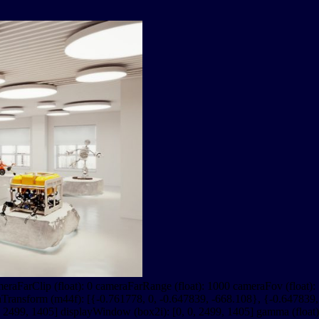
eraFarClip (float): 0 cameraFarRange (float): 1000 cameraFov (float):
aTransform (m44f): [{-0.761778, 0, -0.647839, -668.108}, {-0.647839, 
 2499, 1405] displayWindow (box2i): [0, 0, 2499, 1405] gamma (float): 