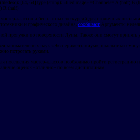
 (tiledesc): [64, 64] type (string): «tiledimage» =Channels= A (half
 R (half)
астер-классов и бесплатных экскурсий для столичных школьнико
ототехники и графического дизайна,
сообщают
Аргументы недел
ной прогулки по поверхности Луны. Также они смогут принять у
зея занимательных наук «Экспериментаниум», школьники смогут
ожно потрогать руками.
Для посещения мастер-классов необходимо пройти регистрацию на
наличие оценок «отлично» по всем дисциплинам.