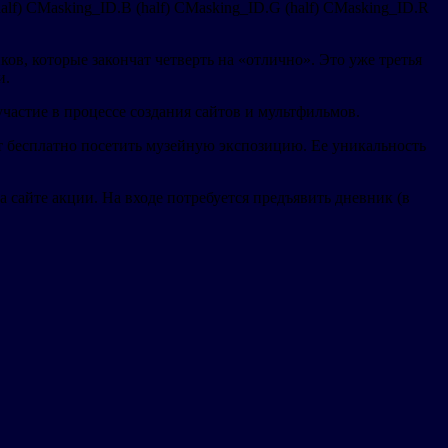
) B (half) CMasking_ID.B (half) CMasking_ID.G (half) CMasking_ID.R
в, которые закончат четверть на «отлично». Это уже третья
и.
частие в процессе создания сайтов и мультфильмов.
 бесплатно посетить музейную экспозицию. Ее уникальность
 сайте акции. На входе потребуется предъявить дневник (в