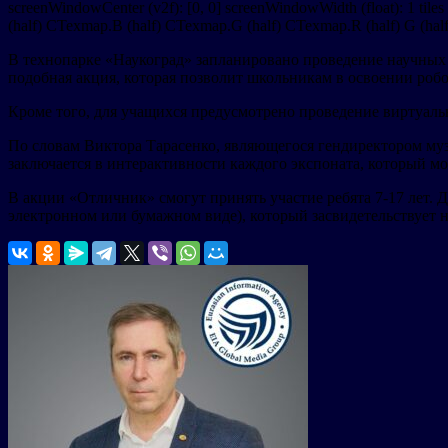
screenWindowCenter (v2f): [0, 0] screenWindowWidth (float): 1 tiles
(half) CTexmap.B (half) CTexmap.G (half) CTexmap.R (half) G (half)
В технопарке «Наукоград» запланировано проведение научных м
подобная акция, которая позволит школьникам в освоении роб
Кроме того, для учащихся предусмотрено проведение виртуаль
По словам Виктора Тарасенко, являющегося гендиректором му
заключается в интерактивности каждого экспоната, который м
В акции «Отличник» смогут принять участие ребята 7-17 лет. 
электронном или бумажном виде), который засвидетельствует 