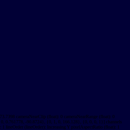
 73.7398 cameraNearClip (float): 0 cameraNearRange (float): 0
0, 0.761778, -90.8724}, {0, 1, 0, 166.128}, {0, 0, 0, 1}] channels
1 lineOrder (lineOrder): Increasing Y pixelAspectRatio (float): 1