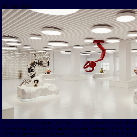
28 марта 2023
ProEXR File Description =Attributes= cameraAperture (float): 36 cam
cameraProjection (int): 0 cameraTargetDistance (float): 3371.1 camer
(chlist) compression (compression): Zip16 dataWindow (box2i): [0, 0,