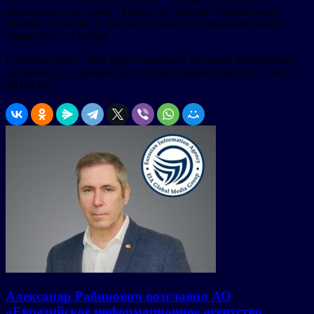
фотоохоты» (26 июня, 14 августа), тренинг «Креативное
резюме» (3 июля, 31 июля), тренинг «Осознанный выбор
профессии» (3 июля).
В течение всего лета будут проходить не менее интересные
активности, подробности о которых можно найти на сайте
МЦРКПО.
Александр Рабинович возглавил АО
«Евразийское информационное агентство