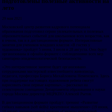
подготовлены полезные активности на
лето
29 мая 2021
Московский центр развития кадрового потенциала
образования подготовил серию увлекательных и полезных
образовательных событий для школьников всех возрастов, как
в очном, так и в дистанционном формате. Интерактивные
занятия для учеников младших классов «В гостях у
художника» пройдут 5 июня, 3 июля и 28 августа. Они будут
организованы в офлайн-формате с соблюдениями всех мер
санитарно-эпидемиологической безопасности.
«Это интерактивное занятие будет организовано
сотрудниками мастерской известнейшего живописца,
педагога, профессора Бориса Михайловича Неменского. Здесь
при поддержке настоящих художников ребята смогут
нарисовать свои первые картины», – рассказал на
селекторном совещании Департамента образования и науки
города Москвы директор МЦРКПО Алексей Рытов.
В дистанционном формате пройдут: тренинг «Развитие
гибких навыков (soft skills): креативное мышление» (19 июня,
10 июля), интерактивное занятие «Секреты мобильной