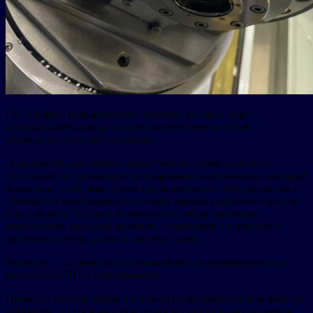
ГК «Цифра» разрабатывает решение, которое будет
предсказывать выход из строя определенных узлов
промышленного оборудования.
«Предиктивный сервис» представляет собой комплекс,
состоящий из датчиков и программного обеспечения, который
мониторит состояние узлов промышленного оборудования и
сообщает о необходимости скорой замены какой-либо детали
или ремонта. Это даст возможность заблаговременно
подготовить запасные запчасти, сэкономить на ремонте и
увеличить ресурс узлов и систем станка.
Решение — полностью отечественное, разрабатывается на
российском ПО и оборудовании.
Принцип работы сервиса основан на математическом анализе
вибраций, получаемых при помощи специальных датчиков.