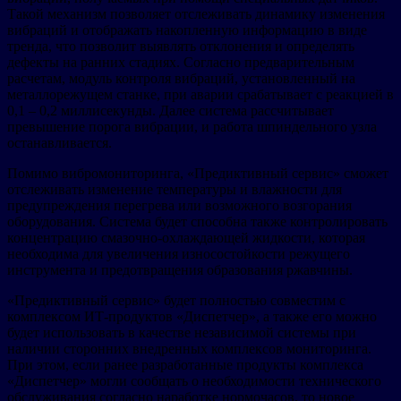
Такой механизм позволяет отслеживать динамику изменения
вибраций и отображать накопленную информацию в виде
тренда, что позволит выявлять отклонения и определять
дефекты на ранних стадиях. Согласно предварительным
расчетам, модуль контроля вибраций, установленный на
металлорежущем станке, при аварии срабатывает с реакцией в
0,1 – 0,2 миллисекунды. Далее система рассчитывает
превышение порога вибрации, и работа шпиндельного узла
останавливается.
Помимо вибромониторинга, «Предиктивный сервис» сможет
отслеживать изменение температуры и влажности для
предупреждения перегрева или возможного возгорания
оборудования. Система будет способна также контролировать
концентрацию смазочно-охлаждающей жидкости, которая
необходима для увеличения износостойкости режущего
инструмента и предотвращения образования ржавчины.
«Предиктивный сервис» будет полностью совместим с
комплексом ИТ-продуктов «Диспетчер», а также его можно
будет использовать в качестве независимой системы при
наличии сторонних внедренных комплексов мониторинга.
При этом, если ранее разработанные продукты комплекса
«Диспетчер» могли сообщать о необходимости технического
обслуживания согласно наработке нормочасов, то новое