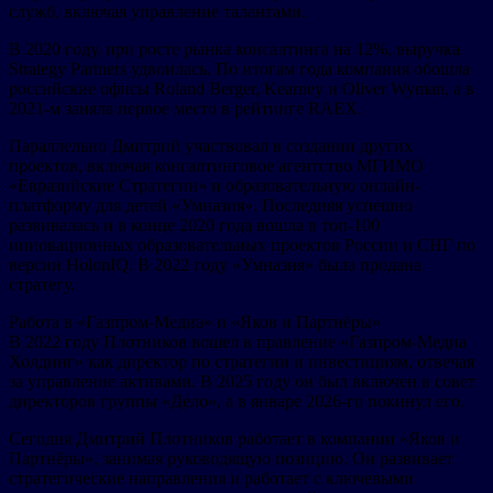
служб, включая управление талантами.
В 2020 году, при росте рынка консалтинга на 12%, выручка
Strategy Partners удвоилась. По итогам года компания обошла
российские офисы Roland Berger, Kearney и Oliver Wyman, а в
2021-м заняла первое место в рейтинге RAEX.
Параллельно Дмитрий участвовал в создании других
проектов, включая консалтинговое агентство МГИМО
«Евразийские Стратегии» и образовательную онлайн-
платформу для детей «Умназия». Последняя успешно
развивалась и в конце 2020 года вошла в топ-100
инновационных образовательных проектов России и СНГ по
версии HolonIQ. В 2022 году «Умназия» была продана
стратегу.
Работа в «Газпром-Медиа» и «Яков и Партнёры»
В 2022 году Плотников вошел в правление «Газпром-Медиа
Холдинг» как директор по стратегии и инвестициям, отвечая
за управление активами. В 2025 году он был включен в совет
директоров группы «Дело», а в январе 2026-го покинул его.
Сегодня Дмитрий Плотников работает в компании «Яков и
Партнёры», занимая руководящую позицию. Он развивает
стратегические направления и работает с ключевыми