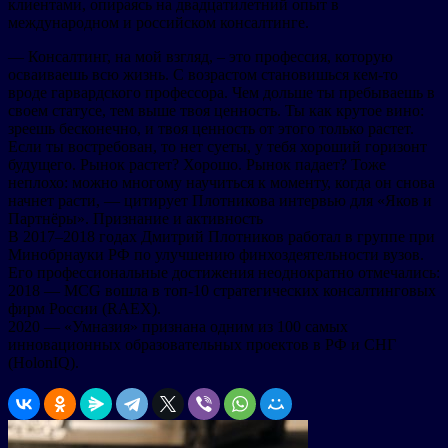
клиентами, опираясь на двадцатилетний опыт в
международном и российском консалтинге.
— Консалтинг, на мой взгляд, – это профессия, которую
осваиваешь всю жизнь. С возрастом становишься кем-то
вроде гарвардского профессора. Чем дольше ты пребываешь в
своем статусе, тем выше твоя ценность. Ты как крутое вино:
зреешь бесконечно, и твоя ценность от этого только растет.
Если ты востребован, то нет суеты, у тебя хороший горизонт
будущего. Рынок растет? Хорошо. Рынок падает? Тоже
неплохо: можно многому научиться к моменту, когда он снова
начнет расти, — цитирует Плотникова интервью для «Яков и
Партнёры». Признание и активность
В 2017–2018 годах Дмитрий Плотников работал в группе при
Минобрнауки РФ по улучшению финхоздеятельности вузов.
Его профессиональные достижения неоднократно отмечались:
2018 — MCG вошла в топ-10 стратегических консалтинговых
фирм России (RAEX).
2020 — «Умназия» признана одним из 100 самых
инновационных образовательных проектов в РФ и СНГ
(HolonIQ).