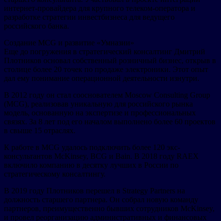
интернет-провайдера для крупного телеком-оператора и
разработке стратегии инвестбизнеса для ведущего
российского банка.
Создание MCG и развитие «Умназии»
Еще до погружения в стратегический консалтинг Дмитрий
Плотников основал собственный розничный бизнес, открыв в
столице более 20 точек по продаже электроники. Этот опыт
дал ему понимание операционной деятельности изнутри.
В 2012 году он стал сооснователем Moscow Consulting Group
(MCG), реализовав уникальную для российского рынка
модель, основанную на экспертизе и профессиональных
связях. За 8 лет под его началом выполнено более 60 проектов
в свыше 15 отраслях.
К работе в MCG удалось подключить более 120 экс-
консультантов McKinsey, BCG и Bain. В 2018 году RAEX
включило компанию в десятку лучших в России по
стратегическому консалтингу.
В 2019 году Плотников перешел в Strategy Partners на
должность старшего партнера. Он собрал новую команду
партнеров, преимущественно бывших сотрудников McKinsey,
и провел реорганизацию административных и финансовых