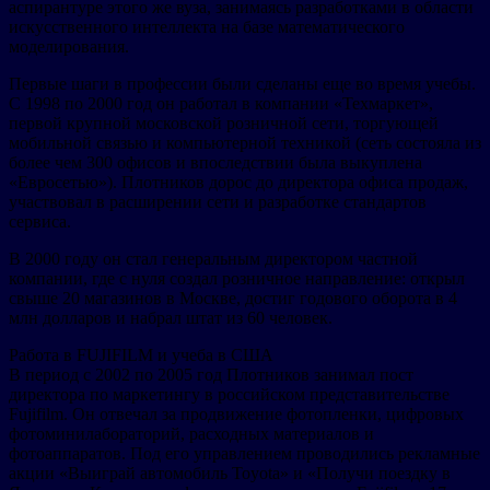
аспирантуре этого же вуза, занимаясь разработками в области
искусственного интеллекта на базе математического
моделирования.
Первые шаги в профессии были сделаны еще во время учебы.
С 1998 по 2000 год он работал в компании «Техмаркет»,
первой крупной московской розничной сети, торгующей
мобильной связью и компьютерной техникой (сеть состояла из
более чем 300 офисов и впоследствии была выкуплена
«Евросетью»). Плотников дорос до директора офиса продаж,
участвовал в расширении сети и разработке стандартов
сервиса.
В 2000 году он стал генеральным директором частной
компании, где с нуля создал розничное направление: открыл
свыше 20 магазинов в Москве, достиг годового оборота в 4
млн долларов и набрал штат из 60 человек.
Работа в FUJIFILM и учеба в США
В период с 2002 по 2005 год Плотников занимал пост
директора по маркетингу в российском представительстве
Fujifilm. Он отвечал за продвижение фотопленки, цифровых
фотоминилабораторий, расходных материалов и
фотоаппаратов. Под его управлением проводились рекламные
акции «Выиграй автомобиль Toyota» и «Получи поездку в