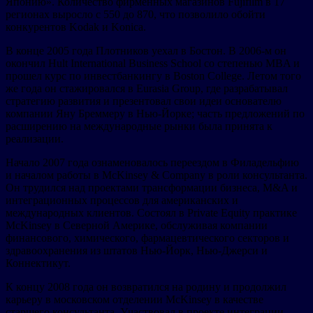
Японию». Количество фирменных магазинов Fujifilm в 17
регионах выросло с 550 до 870, что позволило обойти
конкурентов Kodak и Konica.
В конце 2005 года Плотников уехал в Бостон. В 2006-м он
окончил Hult International Business School со степенью MBA и
прошел курс по инвестбанкингу в Boston College. Летом того
же года он стажировался в Eurasia Group, где разрабатывал
стратегию развития и презентовал свои идеи основателю
компании Яну Бреммеру в Нью-Йорке; часть предложений по
расширению на международные рынки была принята к
реализации.
Начало 2007 года ознаменовалось переездом в Филадельфию
и началом работы в McKinsey & Company в роли консультанта.
Он трудился над проектами трансформации бизнеса, M&A и
интеграционных процессов для американских и
международных клиентов. Состоял в Private Equity практике
McKinsey в Северной Америке, обслуживая компании
финансового, химического, фармацевтического секторов и
здравоохранения из штатов Нью-Йорк, Нью-Джерси и
Коннектикут.
К концу 2008 года он возвратился на родину и продолжил
карьеру в московском отделении McKinsey в качестве
старшего консультанта. Участвовал в проекте интеграции