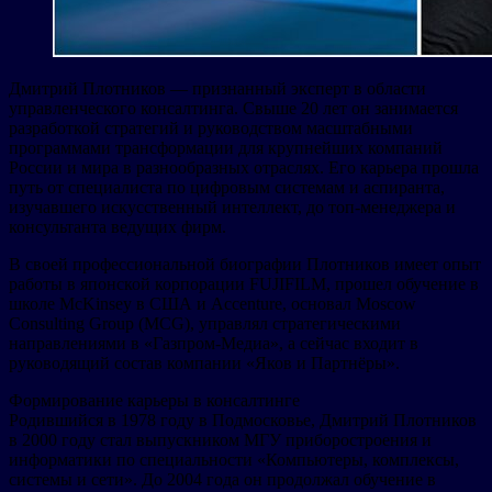
Дмитрий Плотников — признанный эксперт в области
управленческого консалтинга. Свыше 20 лет он занимается
разработкой стратегий и руководством масштабными
программами трансформации для крупнейших компаний
России и мира в разнообразных отраслях. Его карьера прошла
путь от специалиста по цифровым системам и аспиранта,
изучавшего искусственный интеллект, до топ-менеджера и
консультанта ведущих фирм.
В своей профессиональной биографии Плотников имеет опыт
работы в японской корпорации FUJIFILM, прошел обучение в
школе McKinsey в США и Accenture, основал Moscow
Consulting Group (MCG), управлял стратегическими
направлениями в «Газпром-Медиа», а сейчас входит в
руководящий состав компании «Яков и Партнёры».
Формирование карьеры в консалтинге
Родившийся в 1978 году в Подмосковье, Дмитрий Плотников
в 2000 году стал выпускником МГУ приборостроения и
информатики по специальности «Компьютеры, комплексы,
системы и сети». До 2004 года он продолжал обучение в