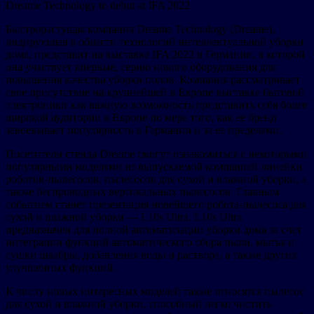
Dreame Technology to debut at IFA 2022
Быстрорастущая компания Dreame Technology (Dreame),
лидирующая в области технологий интеллектуальной уборки
дома, представит на выставке IFA 2022 в Германии, в которой
она участвует впервые, серию нового оборудования для
повышения качества уборки полов. Компания рассматривает
свое присутствие на крупнейшей в Европе выставке бытовой
электроники как важную возможность представить себя более
широкой аудитории в Европе по мере того, как ее бренд
завоевывает популярность в Германии и за ее пределами.
Посетители стенда Dreame смогут ознакомиться с некоторыми
популярными моделями из выпускаемой компанией линейки
роботов-пылесосов, пылесосов для сухой и влажной уборки, а
также беспроводных вертикальных пылесосов. Главным
событием станет презентация новейшего робота-пылесоса для
сухой и влажной уборки — L10s Ultra. L10s Ultra
предназначен для полной автоматизации уборки дома за счет
интеграции функций автоматического сбора пыли, мытья и
сушки швабры, добавления воды и раствора, а также других
улучшенных функций.
К числу новых интересных моделей также относятся пылесос
для сухой и влажной уборки, способный легко чистить