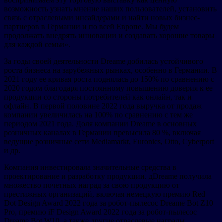
возможность узнать мнение наших пользователей, установить
связь с отраслевыми инсайдерами и найти новых бизнес-
партнеров в Германии и по всей Европе. Мы будем
продолжать внедрять инновации и создавать хорошие товары
для каждой семьи».
За годы своей деятельности Dreame добилась устойчивого
роста бизнеса на зарубежных рынках, особенно в Германии. В
2021 году ее кривая роста поднялась до 150% по сравнению с
2020 годом благодаря постоянному повышению доверия к ее
продукции со стороны потребителей как онлайн, так и
офлайн. В первой половине 2022 года выручка от продаж
компании увеличилась на 100% по сравнению с тем же
периодом 2021 года. Доля компании Dreame в основных
розничных каналах в Германии превысила 80 %, включая
ведущие розничные сети Mediamarkt, Euronics, Otto, Cyberport
и др.
Компания инвестировала значительные средства в
проектирование и разработку продукции. дDreame получила
множество почетных наград за свою продукцию от
престижных организаций, включая немецкую премию Red
Dot Design Award 2022 года за робот-пылесос Dreame Bot Z10
Pro, премию iF Design Award 2022 года за робот-пылесос
Dreame Bot W10, а также другие отраслевые награды.