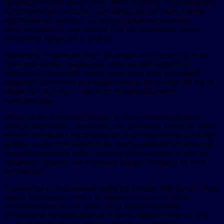
труднодоступные края и углы, робот-пылесос, использующий
искусственный интеллект для обхода препятствий, а также
вертикальный пылесос со сверхмощным всасыванием,
обеспечивающий тщательную очистку различных типов
напольных покрытий и мебели.
Компания, создающая свою продукцию на основе крупных
технологических прорывов в сфере высокоскоростных
цифровых двигателей, также представит свой новейший
цифровой двигатель, разгоняющийся до более чем 180 тысяч
оборотов в минуту — скорость, не превзойденная
конкурентами.
Новаторская компания Dreame, использующая передовые
роботизированные технологии для домашних хозяйств, также
изучает потенциал использования этой технологии для более
широких областей применения. Выставляемый бионический
четырехпедальный робот оригинального дизайна Eame One
продемонстрирует, как компания движется вперед по пути
инноваций.
Основатель и генеральный директор Dreame Юй Хао (Yu Hao)
заявил следующее: «Мы с нетерпением ждем встречи с
пользователями на выставке IFA и обмена нашими
последними инновациями на встрече лидеров отрасли. Мы
воспринимаем эту торговую выставку как ценную