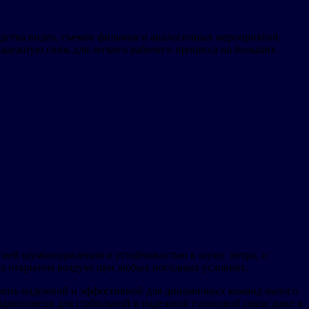
одства видео, съемок фильмов и аналогичных мероприятий,
дежную связь для легкого рабочего процесса на больших
логией шумоподавления и устойчивостью к шуму ветра, и
на открытом воздухе при любых погодных условиях.
у очень надежной и эффективной для динамичных команд малого
адиопомехи для стабильной и надежной голосовой связи даже в