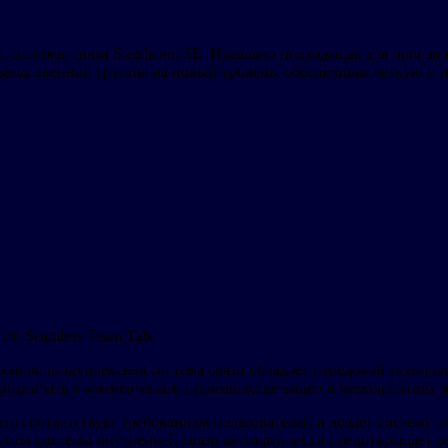
й системы связи Steadicom SE. Идеально подходящая для произв
одственной группы на новый уровень, обеспечивая четкую и на
 for Seamless Team Talk
легкая полнодуплексная система связи обладает передовой техно
удничать в коммерческом производстве видео и мероприятиях 
 что соответствует требованиям пользователей и делает систем
стоты системы внутренней связи автоматически предотвращает р