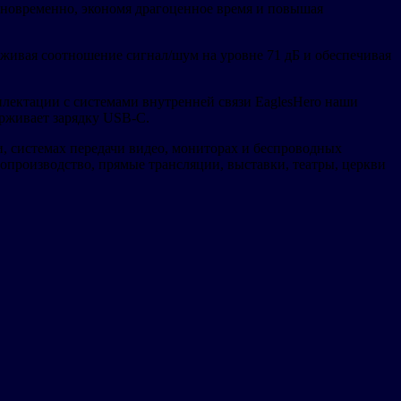
дновременно, экономя драгоценное время и повышая
живая соотношение сигнал/шум на уровне 71 дБ и обеспечивая
плектации с системами внутренней связи EaglesHero наши
ерживает зарядку USB-C.
 системах передачи видео, мониторах и беспроводных
опроизводство, прямые трансляции, выставки, театры, церкви