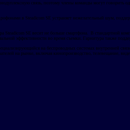
лнодуплексную связь, поэтому члены команды могут говорить о
рофонами в Steadicom SE устраняет нежелательный шум, поддер
ра Steadicom SE весит не больше смартфона. В стандартной ком
мальной эффективности во время съемки. Гарнитура также подд
ециализирующийся на беспроводных системах внутренней связи,
ателей на рынке, включая кинопроизводство, телевещание, виде