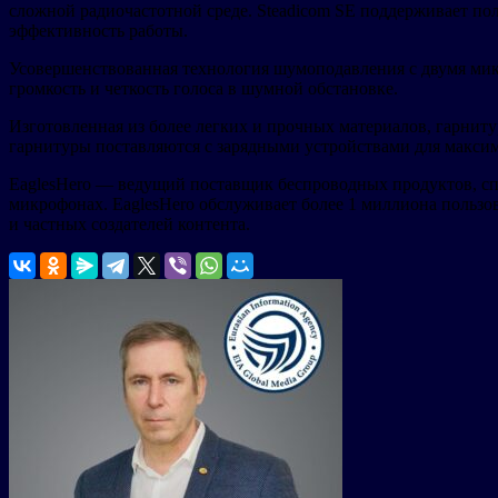
сложной радиочастотной среде. Steadicom SE поддерживает по
эффективность работы.
Усовершенствованная технология шумоподавления с двумя мик
громкость и четкость голоса в шумной обстановке.
Изготовленная из более легких и прочных материалов, гарниту
гарнитуры поставляются с зарядными устройствами для макси
EaglesHero — ведущий поставщик беспроводных продуктов, сп
микрофонах. EaglesHero обслуживает более 1 миллиона пользов
и частных создателей контента.