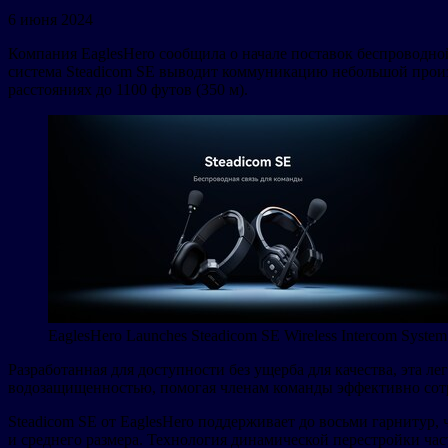
6 июня 2024
Компания EaglesHero сообщила о начале поставок беспроводно
система Steadicom SE выводит коммуникацию небольшой произв
расстояниях до 1100 футов (350 м).
EaglesHero Launches Steadicom SE Wireless Intercom System
Разработанная для доступности без ущерба для качества, эта 
водозащищенностью, помогая членам команды эффективно сотр
Steadicom SE от EaglesHero поддерживает до восьми гарнитур,
и среднего размера. Технология динамической перестройки ча