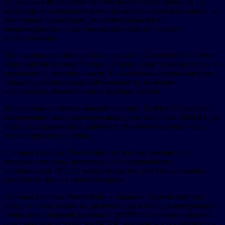
уникальная 48-вольтная система вместо традиционной 12-
вольтной, что повышает качество пользовательского опыта по
различным параметрам, включая безопасность,
энергоэффективность, универсальность и простоту
использования.
При одинаковой выходной мощности в 48-вольтной системе
через кабели проходит только четверть электрического тока по
сравнению с традиционными 12-вольтными системами (при
утрате одной шестнадцатой мощности), позволяя
использовать более тонкие и удобные кабеля.
48-вольтная система позволяет станции EcoFlow Power Hub
обеспечивать максимальную выходную мощность 3600 Вт для
питания сверхмощных приборов, включая кондиционеры,
водонагреватели и фены.
Станция EcoFlow Power Hub с легкостью заменяет 12-
вольтные системы, поскольку она поставляется с
понижающим DC-DC модулем для тех, кто уже установил
систему питания в своем автодоме.
Станция EcoFlow Power Hub — первая в отрасли система
питания «пять в одном», включающая в себя два контроллера
точки максимальной мощности (MPPT) солнечных панелей,
одно зарядное устройство DC-DC для зарядки аккумуляторов