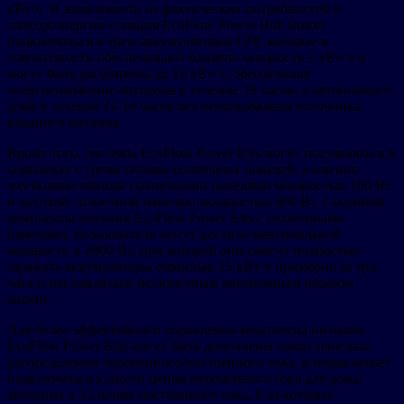
кВт·ч. В зависимости от фактических потребностей в
электроэнергии станция EcoFlow Power Hub может
подключаться к трем аккумуляторам LFP, которые в
совокупности обеспечивают базовую мощность 2 кВт·ч и
могут быть расширены до 15 кВт·ч, обеспечивая
энергоснабжение автодома в течение 18 часов, а автономного
дома в течение 11-14 часов без использования источника
входного питания.
Кроме того, системы EcoFlow Power Kits могут поставляться в
комплекте с тремя типами солнечных панелей, а именно
жесткими/гибкими солнечными панелями мощностью 100 Вт
и жесткой солнечной панелью мощностью 400 Вт. Соединив
комплекты питания EcoFlow Power Kits с солнечными
панелями, пользователи могут достичь максимальной
мощности в 4800 Вт, при которой они смогут полностью
заряжать аккумуляторы емкостью 15 кВт·ч примерно за три
часа и наслаждаться экологичным автономным образом
жизни.
Для более эффективного управления комплекты питания
EcoFlow Power Kits могут быть дополнены смарт-панелью
распределения переменного/постоянного тока, которая может
подключаться к шести цепям переменного тока для дома/
автодома и 12 цепям постоянного тока, 6 из которых