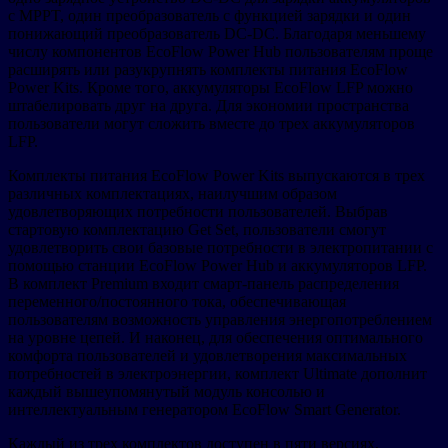
с MPPT, один преобразователь с функцией зарядки и один
понижающий преобразователь DC-DC. Благодаря меньшему
числу компонентов EcoFlow Power Hub пользователям проще
расширять или разукрупнять комплекты питания EcoFlow
Power Kits. Кроме того, аккумуляторы EcoFlow LFP можно
штабелировать друг на друга. Для экономии пространства
пользователи могут сложить вместе до трех аккумуляторов
LFP.
Комплекты питания EcoFlow Power Kits выпускаются в трех
различных комплектациях, наилучшим образом
удовлетворяющих потребности пользователей. Выбрав
стартовую комплектацию Get Set, пользователи смогут
удовлетворить свои базовые потребности в электропитании с
помощью станции EcoFlow Power Hub и аккумуляторов LFP.
В комплект Premium входит смарт-панель распределения
переменного/постоянного тока, обеспечивающая
пользователям возможность управления энергопотреблением
на уровне цепей. И наконец, для обеспечения оптимального
комфорта пользователей и удовлетворения максимальных
потребностей в электроэнергии, комплект Ultimate дополнит
каждый вышеупомянутый модуль консолью и
интеллектуальным генератором EcoFlow Smart Generator.
Каждый из трех комплектов доступен в пяти версиях,