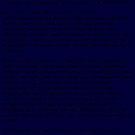
управляются консолью или приложением EcoFlow Power Kits.
На установку большинства модульных систем
электропитания, состоящих из десятков модулей, у опытного
пользователя уходит от 10 до 15 часов. Для сравнения,
комплекты питания EcoFlow Power Kits содержат до 4
модулей (не включая солнечные панели) и провода, что в три
раза ускоряет процесс установки по сравнению со средним
показателем по отрасли, снижая при этом риск неправильной
проводки.
Комплекты EcoFlow Power Kits можно заряжать с помощью
шести различных источников питания, включая солнечные
панели, интеллектуальный генератор EcoFlow Smart Generator,
генераторы переменного тока, береговые источники питания,
электросеть и традиционные генераторы. Благодаря
различным способам зарядки и возможности полной
подзарядки аккумуляторов емкостью 15 кВт·ч на пиковой
мощности 6000 Вт за два с половиной часа, комплекты
питания EcoFlow Power Kits избавят пользователей от
беспокойства из-за низкого уровня заряда аккумуляторов во
время поездок в автодоме или при проживании в автономном
режиме.
В комплектах питания EcoFlow Power Kits используется