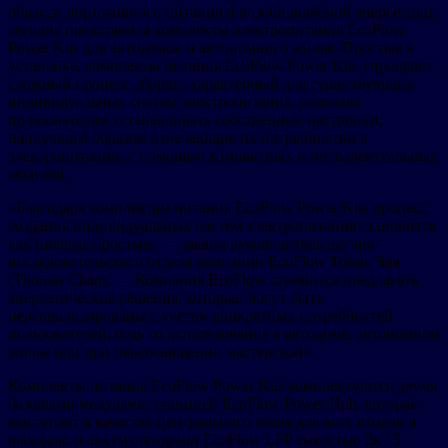
области портативного питания и возобновляемой энергетики,
сегодня представила комплекты электропитания EcoFlow
Power Kits для автодомов и автономного жилья. Простые в
установке, комплекты питания EcoFlow Power Kits упрощают
сложный процесс сборки, характерный для существующих
индивидуальных систем электропитания, позволяя
пользователям устанавливать собственные настройки,
наилучшим образом отвечающие их потребностям в
электропитании, с помощью компактных и интеллектуальных
модулей.
«Благодаря комплектам питания EcoFlow Power Kits процесс
создания индивидуальных систем электропитания становится
как никогда простым, — заявил руководитель научно-
исследовательского отдела компании EcoFlow Томас Чан
(Thomas Chan). — Компания EcoFlow стремится предлагать
энергетические решения, которые могут быть
персонализированы с учетом конкретных потребностей
пользователей, будь то использование в автодоме, автономном
жилье или при переоснащении мастерской».
Комплекты питания EcoFlow Power Kits комплектуются двумя
базовыми модулями: станцией EcoFlow Power Hub, которая
выступает в качестве центрального звена для всех входов и
выходов, и аккумуляторами EcoFlow LFP емкостью 2к / 5