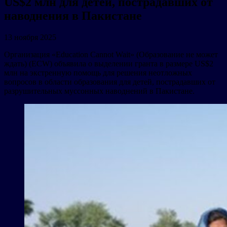
US$2 млн для детей, пострадавших от
наводнения в Пакистане
13 ноября 2025
Организация «Education Cannot Wait» (Образование не может
ждать) (ECW) объявила о выделении гранта в размере US$2
млн на экстренную помощь для решения неотложных
вопросов в области образования для детей, пострадавших от
разрушительных муссонных наводнений в Пакистане.