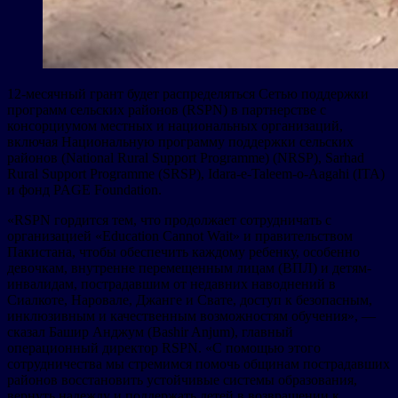
12-месячный грант будет распределяться Сетью поддержки
программ сельских районов (RSPN) в партнерстве с
консорциумом местных и национальных организаций,
включая Национальную программу поддержки сельских
районов (National Rural Support Programme) (NRSP), Sarhad
Rural Support Programme (SRSP), Idara-e-Taleem-o-Aagahi (ITA)
и фонд PAGE Foundation.
«RSPN гордится тем, что продолжает сотрудничать с
организацией «Education Cannot Wait» и правительством
Пакистана, чтобы обеспечить каждому ребенку, особенно
девочкам, внутренне перемещенным лицам (ВПЛ) и детям-
инвалидам, пострадавшим от недавних наводнений в
Сиалкоте, Наровале, Джанге и Свате, доступ к безопасным,
инклюзивным и качественным возможностям обучения», —
сказал Башир Анджум (Bashir Anjum), главный
операционный директор RSPN. «С помощью этого
сотрудничества мы стремимся помочь общинам пострадавших
районов восстановить устойчивые системы образования,
вернуть надежду и поддержать детей в возвращении к