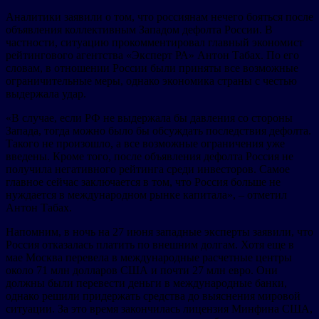
Аналитики заявили о том, что россиянам нечего бояться после
объявления коллективным Западом дефолта России. В
частности, ситуацию прокомментировал главный экономист
рейтингового агентства «Эксперт РА» Антон Табах. По его
словам, в отношении России были приняты все возможные
ограничительные меры, однако экономика страны с честью
выдержала удар.
«В случае, если РФ не выдержала бы давления со стороны
Запада, тогда можно было бы обсуждать последствия дефолта.
Такого не произошло, а все возможные ограничения уже
введены. Кроме того, после объявления дефолта Россия не
получила негативного рейтинга среди инвесторов. Самое
главное сейчас заключается в том, что Россия больше не
нуждается в международном рынке капитала», – отметил
Антон Табах.
Напомним, в ночь на 27 июня западные эксперты заявили, что
Россия отказалась платить по внешним долгам. Хотя еще в
мае Москва перевела в международные расчетные центры
около 71 млн долларов США и почти 27 млн евро. Они
должны были перевести деньги в международные банки,
однако решили придержать средства до выяснения мировой
ситуации. За это время закончилась лицензия Минфина США,