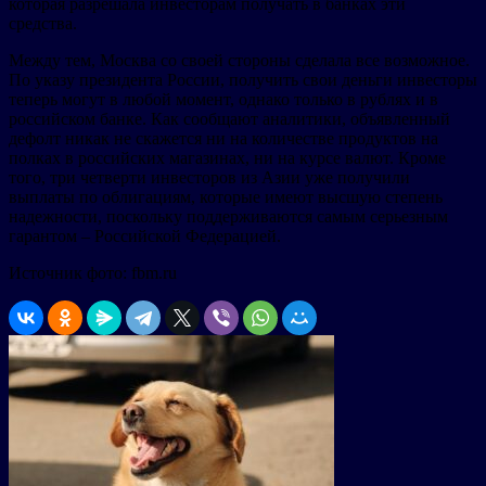
которая разрешала инвесторам получать в банках эти
средства.
Между тем, Москва со своей стороны сделала все возможное.
По указу президента России, получить свои деньги инвесторы
теперь могут в любой момент, однако только в рублях и в
российском банке. Как сообщают аналитики, объявленный
дефолт никак не скажется ни на количестве продуктов на
полках в российских магазинах, ни на курсе валют. Кроме
того, три четверти инвесторов из Азии уже получили
выплаты по облигациям, которые имеют высшую степень
надежности, поскольку поддерживаются самым серьезным
гарантом – Российской Федерацией.
Источник фото: fbm.ru